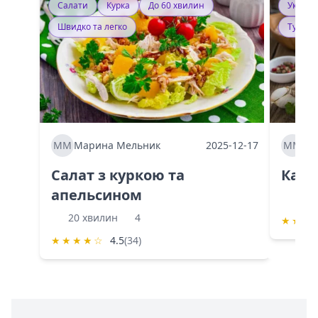
Салати
Курка
До 60 хвилин
Україн
Швидко та легко
Тушку
ММ
Марина Мельник
2025-12-17
ММ
Ма
Салат з куркою та
Каба
апельсином
60 
20 хвилин
4
★
★
★
★
★
★
★
☆
4.5
(34)