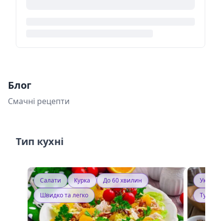
Блог
Смачні рецепти
Тип кухні
Салати
Курка
До 60 хвилин
Україн
Швидко та легко
Тушку