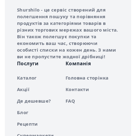
Інформація про Shurshilo та корисні посилання
Про сервіс Shurshilo
Shurshilo - це сервіс створений для
полегшення пошуку та порівняння
продуктів за категоріями товарів в
різних торгових мережах вашого міста.
Він також полегшує покупки та
економить ваш час, створюючи
особисті списки на кожен день. З нами
ви не пропустите жодної дрібниці!
Послуги
Компанія
Каталог
Головна сторінка
Акції
Контакти
Де дешевше?
FAQ
Блог
Рецепти
Супермаркети