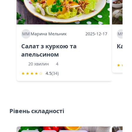
ММ
Марина Мельник
2025-12-17
ММ
Ма
Салат з куркою та
Каба
апельсином
60 
20 хвилин
4
★
★
★
★
★
★
★
☆
4.5
(34)
Рівень складності