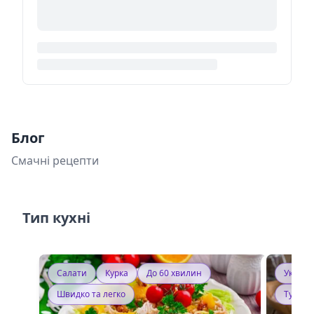
Блог
Смачні рецепти
Тип кухні
Салати
Курка
До 60 хвилин
Україн
Швидко та легко
Тушку