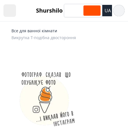
Відкри
Shurshilo
UA
Open sidebar
Все для ванної кімнати
Викрутка Т-подібна двостороння