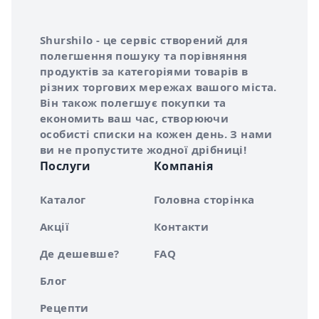
Інформація про Shurshilo та корисні посилання
Про сервіс Shurshilo
Shurshilo - це сервіс створений для
полегшення пошуку та порівняння
продуктів за категоріями товарів в
різних торгових мережах вашого міста.
Він також полегшує покупки та
економить ваш час, створюючи
особисті списки на кожен день. З нами
ви не пропустите жодної дрібниці!
Послуги
Компанія
Каталог
Головна сторінка
Акції
Контакти
Де дешевше?
FAQ
Блог
Рецепти