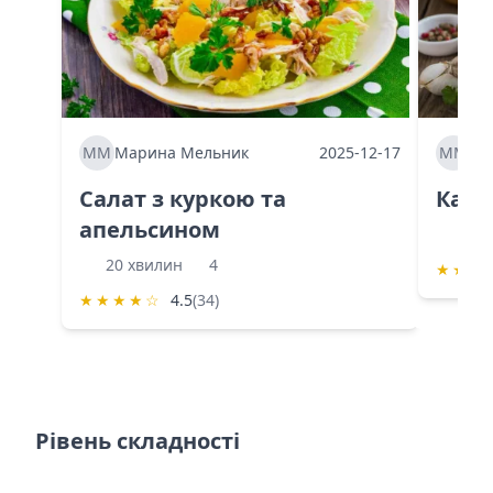
ММ
Марина Мельник
2025-12-17
ММ
Ма
Салат з куркою та
Каба
апельсином
60 
20 хвилин
4
★
★
★
★
★
★
★
☆
4.5
(34)
Рівень складності