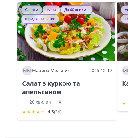
Салати
Курка
До 60 хвилин
Україн
Швидко та легко
Тушку
ММ
Марина Мельник
2025-12-17
ММ
Ма
Салат з куркою та
Каба
апельсином
60 
20 хвилин
4
★
★
★
★
★
★
★
☆
4.5
(34)