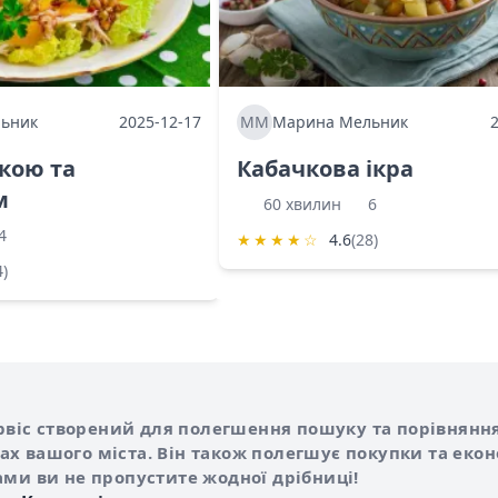
ьник
2025-12-17
ММ
Марина Мельник
ркою та
Кабачкова ікра
м
60 хвилин
6
4
★
★
★
★
☆
4.6
(28)
4)
Shurshilo та корисні посилання
hilo
сервіс створений для полегшення пошуку та порівняння
х вашого міста. Він також полегшує покупки та еко
ами ви не пропустите жодної дрібниці!