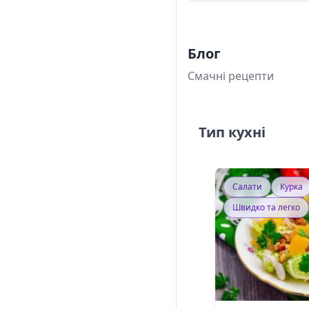
Блог
Смачні рецепти
Тип кухні
Салати
Курка
Швидко та легко