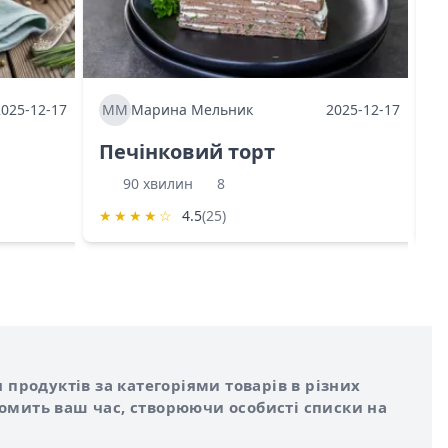
2025-12-17
ММ
Марина Мельник
2025-12-17
М
Печінковий торт
К
90 хвилин
8
★
★
★
★
☆
4.5
(25)
★
 продуктів за категоріями товарів в різних
номить ваш час, створюючи особисті списки на