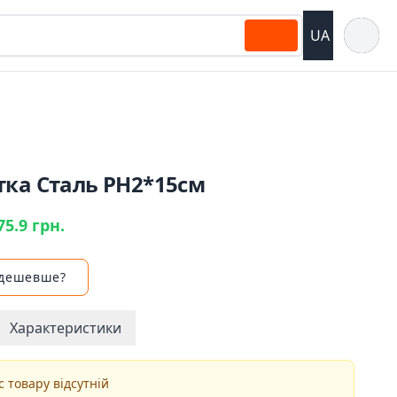
Відкрит
UA
тка Сталь РН2*15см
75.9 грн.
 дешевше?
Характеристики
 товару відсутній