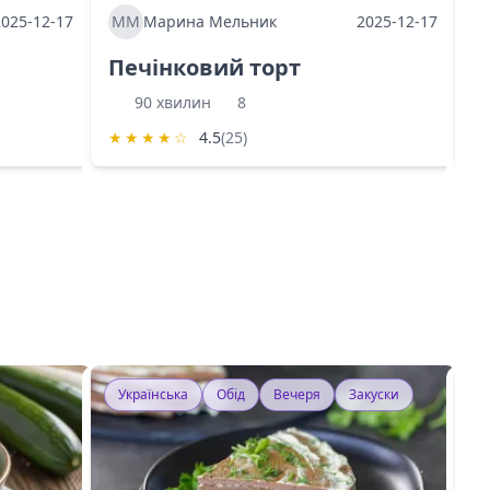
2025-12-17
ММ
Марина Мельник
2025-12-17
М
Печінковий торт
К
90 хвилин
8
★
★
★
★
☆
4.5
(25)
★
Українська
Обід
Вечеря
Закуски
У