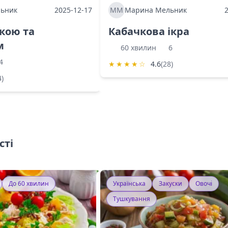
ьник
2025-12-17
ММ
Марина Мельник
ркою та
Кабачкова ікра
м
60 хвилин
6
4
★
★
★
★
☆
4.6
(28)
4)
сті
До 60 хвилин
Українська
Закуски
Овочі
Тушкування