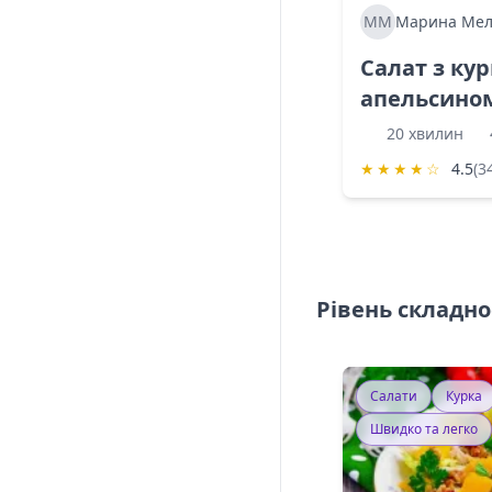
ММ
Марина Мел
Салат з ку
апельсино
20 хвилин
★
★
★
★
☆
4.5
(3
Рівень складно
Салати
Курка
Швидко та легко