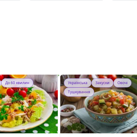
До 60 хвилин
Українська
Закуски
Овочі
Тушкування