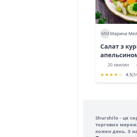
ММ
Марина Мел
Салат з ку
апельсино
20 хвилин
★
★
★
★
☆
4.5
(3
Інформація про 
Про сервіс Shurs
Shurshilo - це 
торгових мережа
кожен день. З н