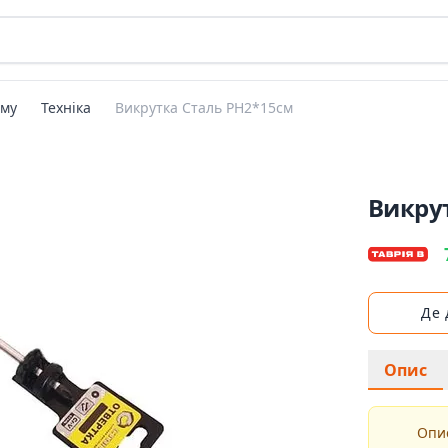
ому
Техніка
Викрутка Сталь РН2*15см
Викру
Де
Опис
Опис