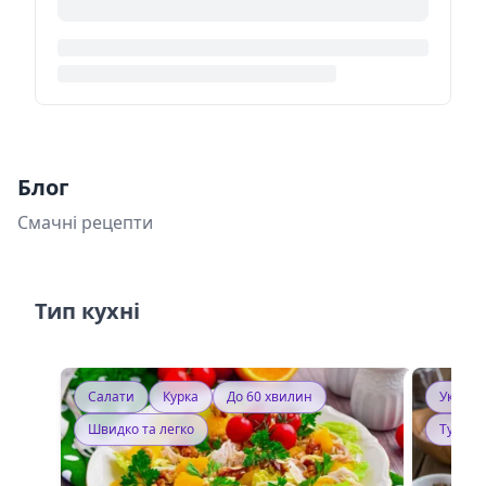
Блог
Смачні рецепти
Тип кухні
Салати
Курка
До 60 хвилин
Україн
Швидко та легко
Тушку