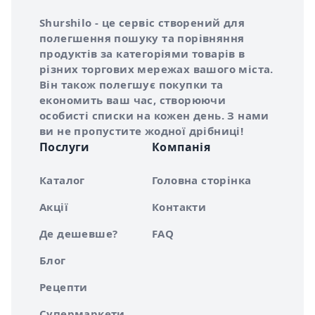
Інформація про Shurshilo та корисні посилання
Про сервіс Shurshilo
Shurshilo - це сервіс створений для
полегшення пошуку та порівняння
продуктів за категоріями товарів в
різних торгових мережах вашого міста.
Він також полегшує покупки та
економить ваш час, створюючи
особисті списки на кожен день. З нами
ви не пропустите жодної дрібниці!
Послуги
Компанія
Каталог
Головна сторінка
Акції
Контакти
Де дешевше?
FAQ
Блог
Рецепти
Супермаркети