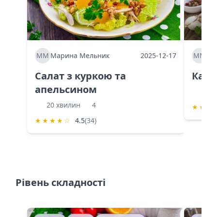
ММ
Марина Мельник
2025-12-17
ММ
Ма
Салат з куркою та
Каба
апельсином
60 
20 хвилин
4
★
★
★
★
★
★
★
☆
4.5
(34)
Рівень складності