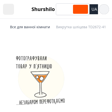
Відкри
Shurshilo
UA
Open sidebar
Все для ванної кімнати
Викрутка шліцева TD2672-41