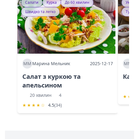
Салати
Курка
До 60 хвилин
Україн
Швидко та легко
Тушку
ММ
Марина Мельник
2025-12-17
ММ
Ма
Салат з куркою та
Каба
апельсином
60 
20 хвилин
4
★
★
★
★
★
★
★
☆
4.5
(34)