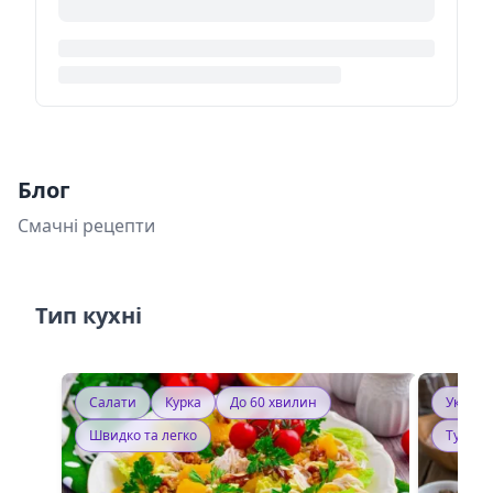
Блог
Смачні рецепти
Тип кухні
Салати
Курка
До 60 хвилин
Україн
Швидко та легко
Тушку