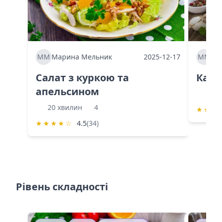
ММ
Марина Мельник
2025-12-17
ММ
Ма
Салат з куркою та
Каба
апельсином
60 
20 хвилин
4
★
★
★
★
★
★
★
☆
4.5
(34)
Рівень складності