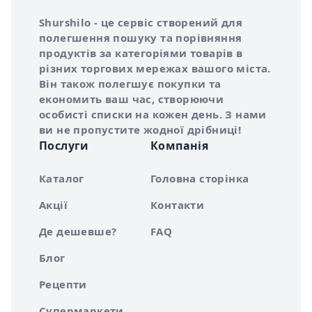
Інформація про Shurshilo та корисні посилання
Про сервіс Shurshilo
Shurshilo - це сервіс створений для
полегшення пошуку та порівняння
продуктів за категоріями товарів в
різних торгових мережах вашого міста.
Він також полегшує покупки та
економить ваш час, створюючи
особисті списки на кожен день. З нами
ви не пропустите жодної дрібниці!
Послуги
Компанія
Каталог
Головна сторінка
Акції
Контакти
Де дешевше?
FAQ
Блог
Рецепти
Супермаркети