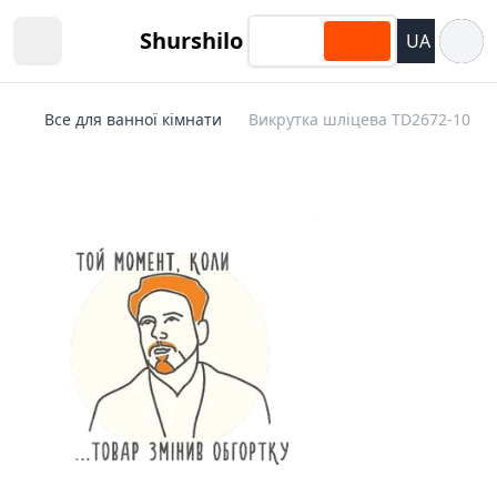
Відкри
Shurshilo
UA
Open sidebar
Все для ванної кімнати
Викрутка шліцева TD2672-10