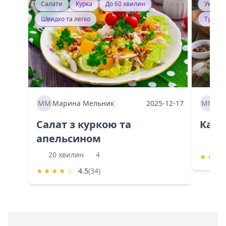
Салати
Курка
До 60 хвилин
Україн
Швидко та легко
Тушку
ММ
Марина Мельник
2025-12-17
ММ
Ма
Салат з куркою та
Каба
апельсином
60 
20 хвилин
4
★
★
★
★
★
★
★
☆
4.5
(34)