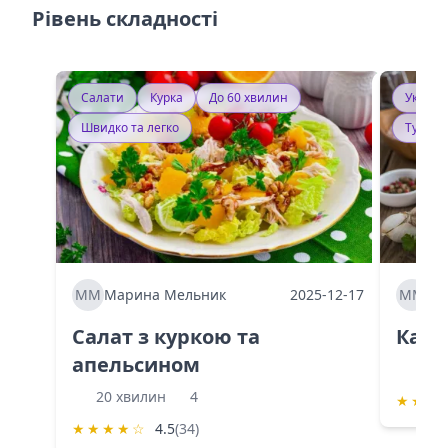
Рівень складності
Салати
Курка
До 60 хвилин
Україн
Швидко та легко
Тушку
ММ
Марина Мельник
2025-12-17
ММ
Ма
Салат з куркою та
Каба
апельсином
60 
20 хвилин
4
★
★
★
★
★
★
★
☆
4.5
(34)