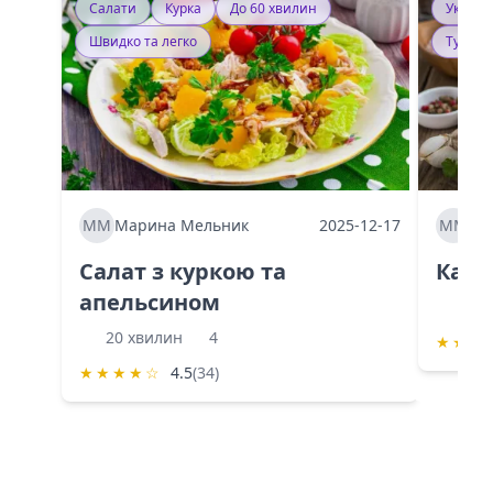
Салати
Курка
До 60 хвилин
Україн
Швидко та легко
Тушку
ММ
Марина Мельник
2025-12-17
ММ
Ма
Салат з куркою та
Каба
апельсином
60 
20 хвилин
4
★
★
★
★
★
★
★
☆
4.5
(34)