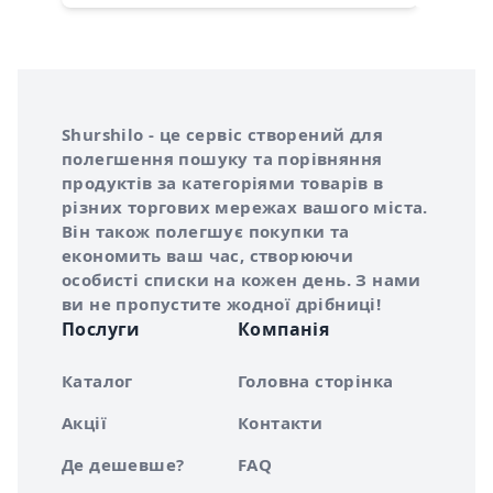
Інформація про Shurshilo та корисні посилання
Про сервіс Shurshilo
Shurshilo - це сервіс створений для
полегшення пошуку та порівняння
продуктів за категоріями товарів в
різних торгових мережах вашого міста.
Він також полегшує покупки та
економить ваш час, створюючи
особисті списки на кожен день. З нами
ви не пропустите жодної дрібниці!
Послуги
Компанія
Каталог
Головна сторінка
Акції
Контакти
Де дешевше?
FAQ