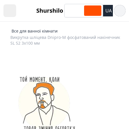
Відкри
Shurshilo
UA
Open sidebar
Все для ванної кімнати
Викрутка шліцева Dnipro-M фосфатований накінечник
SL S2 3х100 мм