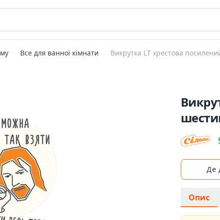
ому
Все для ванної кімнати
Викрутка LT хрестова посилен
Викрут
шести
Де
Опис