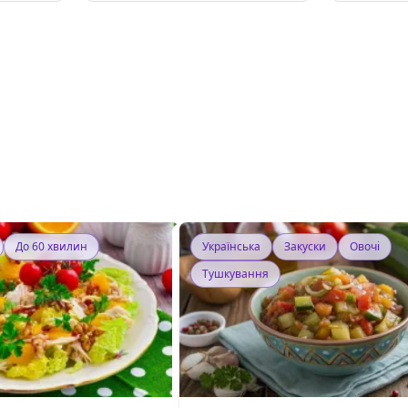
До 60 хвилин
Українська
Закуски
Овочі
Тушкування