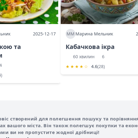
ьник
2025-12-17
ММ
Марина Мельник
ркою та
Кабачкова ікра
м
60 хвилин
6
4
★
★
★
★
☆
4.6
(28)
4)
Shurshilo та корисні посилання
hilo
сервіс створений для полегшення пошуку та порівняння
х вашого міста. Він також полегшує покупки та еко
ами ви не пропустите жодної дрібниці!