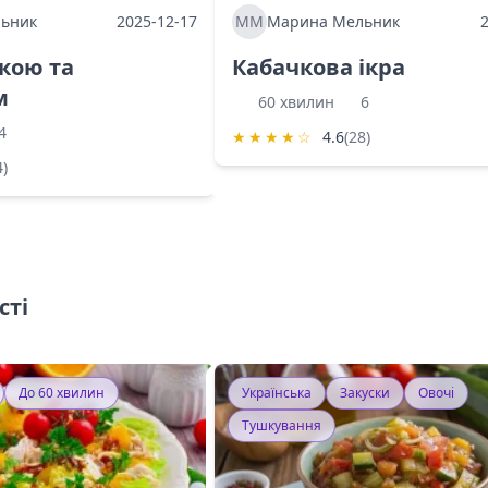
ьник
2025-12-17
ММ
Марина Мельник
ркою та
Кабачкова ікра
м
60 хвилин
6
4
★
★
★
★
☆
4.6
(28)
4)
сті
До 60 хвилин
Українська
Закуски
Овочі
Тушкування