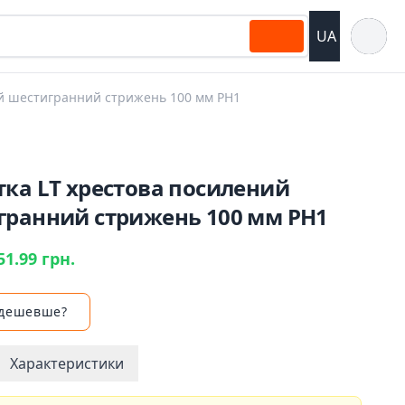
Відкрит
UA
ий шестигранний стрижень 100 мм PH1
ка LT хрестова посилений
гранний стрижень 100 мм PH1
51.99 грн.
 дешевше?
Характеристики