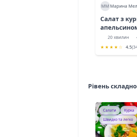
ММ
Марина Мел
Салат з ку
апельсино
20 хвилин
★
★
★
★
☆
4.5
(3
Рівень складно
Салати
Курка
Швидко та легко