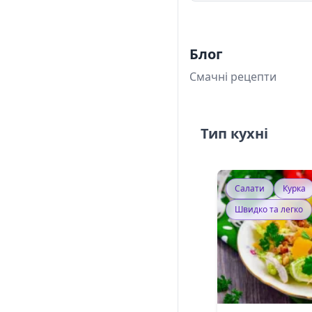
Блог
Смачні рецепти
Тип кухні
Салати
Курка
Швидко та легко