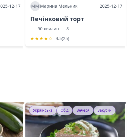
2025-12-17
ММ
Марина Мельник
2025-12-17
М
Печінковий торт
К
90 хвилин
8
★
★
★
★
☆
4.5
(25)
★
Українська
Обід
Вечеря
Закуски
У