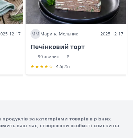
2025-12-17
ММ
Марина Мельник
2025-12-17
М
Печінковий торт
К
90 хвилин
8
★
★
★
★
☆
4.5
(25)
★
 продуктів за категоріями товарів в різних
номить ваш час, створюючи особисті списки на