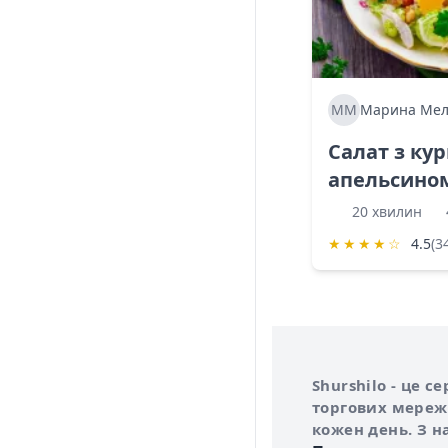
ММ
Марина Мел
Салат з ку
апельсино
20 хвилин
★
★
★
★
☆
4.5
(3
Інформація про 
Про сервіс Shurs
Shurshilo - це 
торгових мережа
кожен день. З н