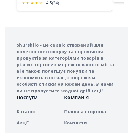
★
★
★
★
☆
4.5
(34)
Інформація про Shurshilo та корисні посилання
Про сервіс Shurshilo
Shurshilo - це сервіс створений для
полегшення пошуку та порівняння
продуктів за категоріями товарів в
різних торгових мережах вашого міста.
Він також полегшує покупки та
економить ваш час, створюючи
особисті списки на кожен день. З нами
ви не пропустите жодної дрібниці!
Послуги
Компанія
Каталог
Головна сторінка
Акції
Контакти