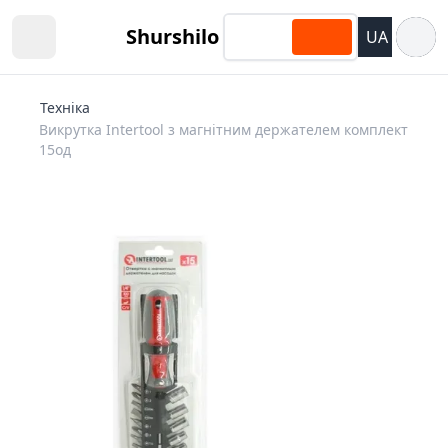
Відкри
Shurshilo
UA
Open sidebar
Техніка
Викрутка Intertool з магнітним держателем комплект
15од