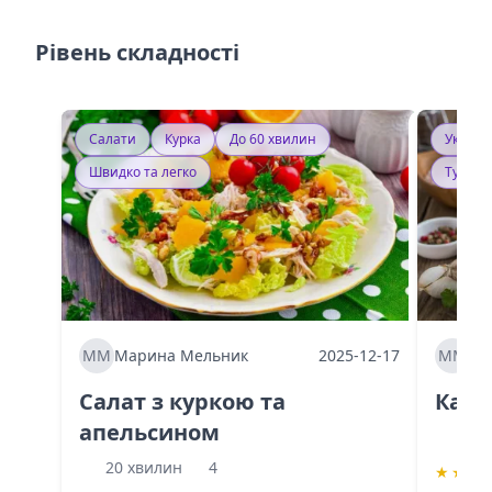
Рівень складності
Салати
Курка
До 60 хвилин
Україн
Швидко та легко
Тушку
ММ
Марина Мельник
2025-12-17
ММ
Ма
Салат з куркою та
Каба
апельсином
60 
20 хвилин
4
★
★
★