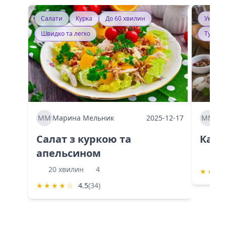
Салати
Курка
До 60 хвилин
Україн
Швидко та легко
Тушку
ММ
Марина Мельник
2025-12-17
ММ
Ма
Салат з куркою та
Каба
апельсином
60 
20 хвилин
4
★
★
★
★
★
★
★
☆
4.5
(34)