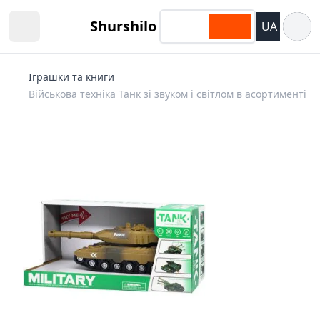
Відкри
Shurshilo
UA
Open sidebar
Іграшки та книги
Військова техніка Танк зі звуком і світлом в асортименті