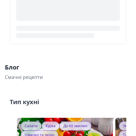
Блог
Смачні рецепти
Тип кухні
Салати
Курка
До 60 хвилин
Україн
Швидко та легко
Тушку