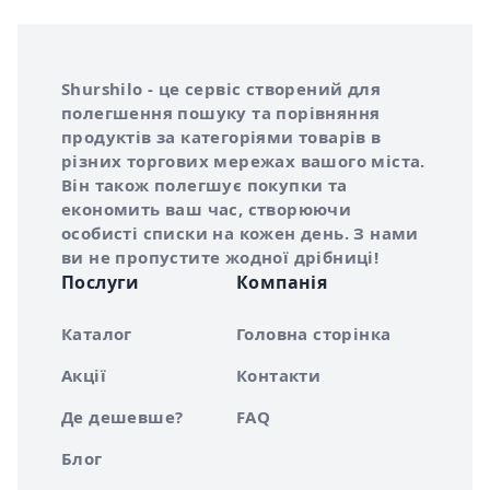
Інформація про Shurshilo та корисні посилання
Про сервіс Shurshilo
Shurshilo - це сервіс створений для
полегшення пошуку та порівняння
продуктів за категоріями товарів в
різних торгових мережах вашого міста.
Він також полегшує покупки та
економить ваш час, створюючи
особисті списки на кожен день. З нами
ви не пропустите жодної дрібниці!
Послуги
Компанія
Каталог
Головна сторінка
Акції
Контакти
Де дешевше?
FAQ
Блог