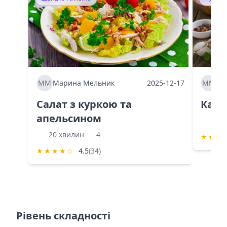
ММ
Марина Мельник
2025-12-17
ММ
Ма
Салат з куркою та
Каба
апельсином
60 
20 хвилин
4
★
★
★
★
★
★
★
☆
4.5
(34)
Рівень складності