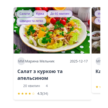
Салати
Курка
До 60 хвилин
Україн
Швидко та легко
Тушку
ММ
Марина Мельник
2025-12-17
ММ
Ма
Салат з куркою та
Каба
апельсином
60 
20 хвилин
4
★
★
★
★
★
★
★
☆
4.5
(34)