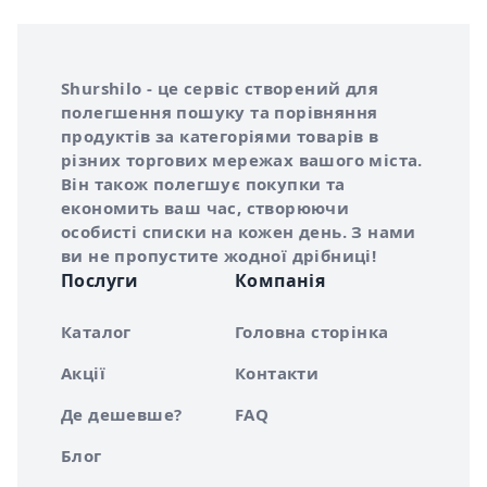
Інформація про Shurshilo та корисні посилання
Про сервіс Shurshilo
Shurshilo - це сервіс створений для
полегшення пошуку та порівняння
продуктів за категоріями товарів в
різних торгових мережах вашого міста.
Він також полегшує покупки та
економить ваш час, створюючи
особисті списки на кожен день. З нами
ви не пропустите жодної дрібниці!
Послуги
Компанія
Каталог
Головна сторінка
Акції
Контакти
Де дешевше?
FAQ
Блог