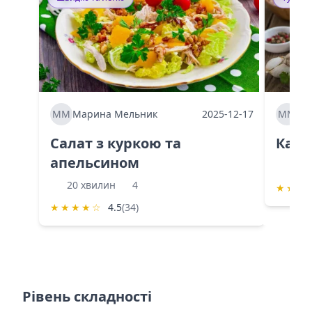
ММ
Марина Мельник
2025-12-17
ММ
Ма
Салат з куркою та
Каба
апельсином
60 
20 хвилин
4
★
★
★
★
★
★
★
☆
4.5
(34)
Рівень складності