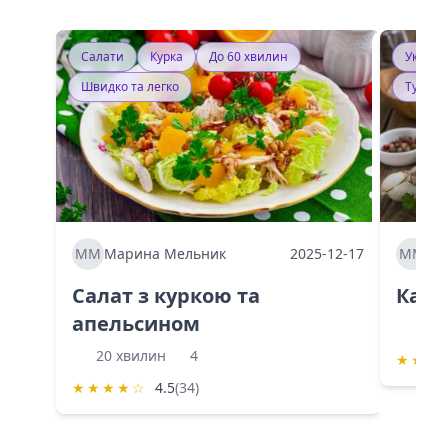
Салати
Курка
До 60 хвилин
Україн
Швидко та легко
Тушку
ММ
Марина Мельник
2025-12-17
ММ
Ма
Салат з куркою та
Каба
апельсином
60 
20 хвилин
4
★
★
★
★
★
★
★
☆
4.5
(34)