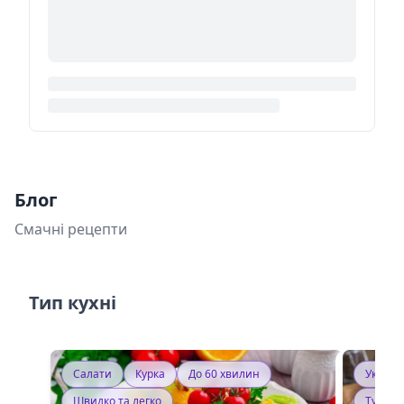
Блог
Смачні рецепти
Тип кухні
Салати
Курка
До 60 хвилин
Україн
Швидко та легко
Тушку