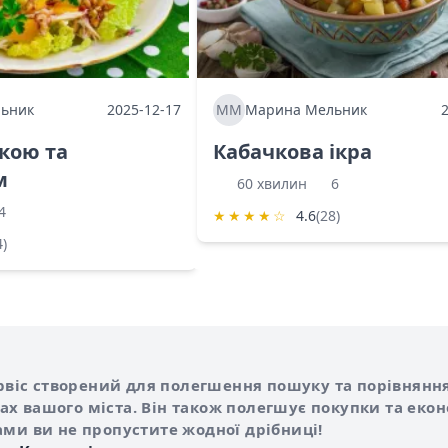
ьник
2025-12-17
ММ
Марина Мельник
ркою та
Кабачкова ікра
м
60 хвилин
6
4
★
★
★
★
☆
4.6
(28)
4)
Shurshilo та корисні посилання
hilo
сервіс створений для полегшення пошуку та порівняння
х вашого міста. Він також полегшує покупки та еко
ами ви не пропустите жодної дрібниці!