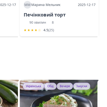
2025-12-17
ММ
Марина Мельник
2025-12-17
М
Печінковий торт
К
90 хвилин
8
★
★
★
★
☆
4.5
(25)
★
Українська
Обід
Вечеря
Закуски
У