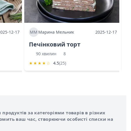
2025-12-17
ММ
Марина Мельник
2025-12-17
М
Печінковий торт
К
90 хвилин
8
★
★
★
★
☆
4.5
(25)
★
 продуктів за категоріями товарів в різних
номить ваш час, створюючи особисті списки на