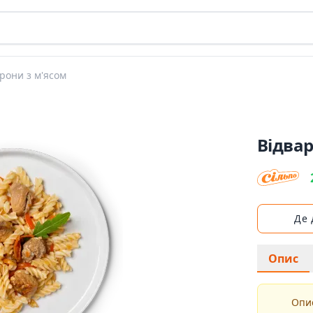
рони з м'ясом
Відвар
Де
Опис
Опис