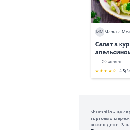
ММ
Марина Мел
Салат з ку
апельсино
20 хвилин
★
★
★
★
☆
4.5
(3
Інформація про 
Про сервіс Shurs
Shurshilo - це 
торгових мережа
кожен день. З н