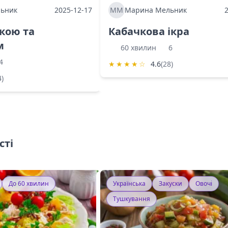
ьник
2025-12-17
ММ
Марина Мельник
ркою та
Кабачкова ікра
м
60 хвилин
6
4
★
★
★
★
☆
4.6
(28)
4)
сті
До 60 хвилин
Українська
Закуски
Овочі
Тушкування