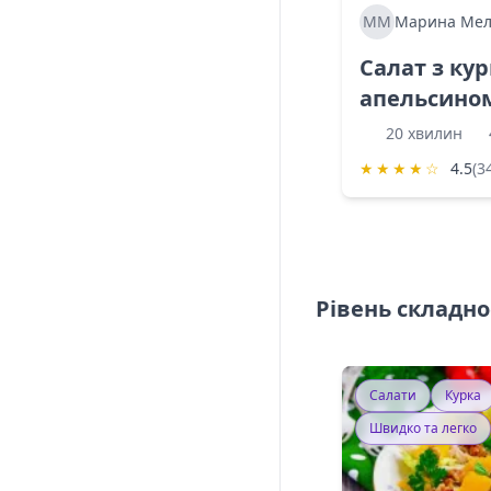
ММ
Марина Мел
Салат з ку
апельсино
20 хвилин
★
★
★
★
☆
4.5
(3
Рівень складно
Салати
Курка
Швидко та легко