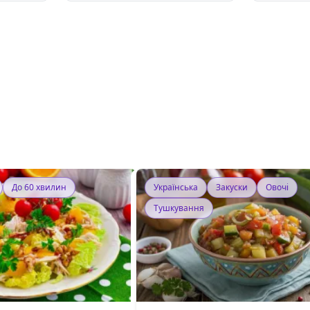
До 60 хвилин
Українська
Закуски
Овочі
Тушкування