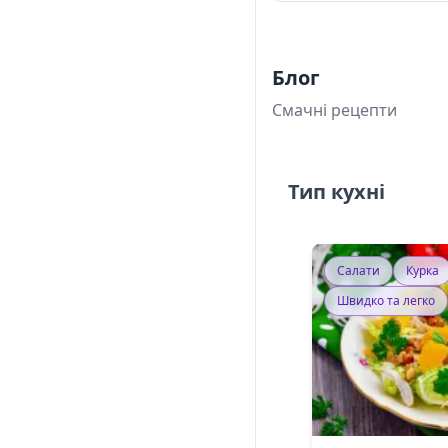
Блог
Смачні рецепти
Тип кухні
Салати
Курка
Швидко та легко