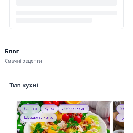
Блог
Смачні рецепти
Тип кухні
Салати
Курка
До 60 хвилин
Україн
Швидко та легко
Тушку