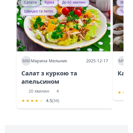
Салати
Курка
До 60 хвилин
Україн
Швидко та легко
Тушку
ММ
Марина Мельник
2025-12-17
ММ
Ма
Салат з куркою та
Каба
апельсином
60 
20 хвилин
4
★
★
★
★
★
★
★
☆
4.5
(34)