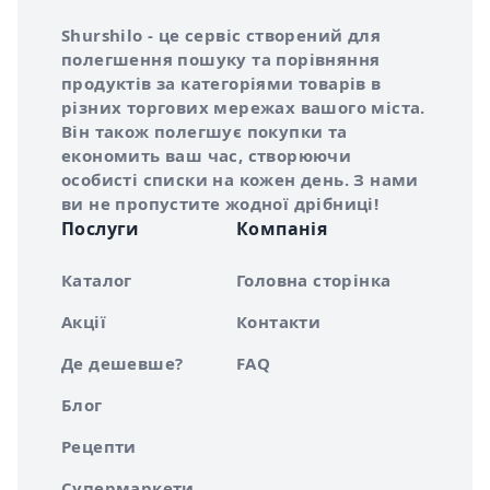
Інформація про Shurshilo та корисні посилання
Про сервіс Shurshilo
Shurshilo - це сервіс створений для
полегшення пошуку та порівняння
продуктів за категоріями товарів в
різних торгових мережах вашого міста.
Він також полегшує покупки та
економить ваш час, створюючи
особисті списки на кожен день. З нами
ви не пропустите жодної дрібниці!
Послуги
Компанія
Каталог
Головна сторінка
Акції
Контакти
Де дешевше?
FAQ
Блог
Рецепти
Супермаркети