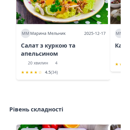
ММ
Марина Мельник
2025-12-17
ММ
Ма
Салат з куркою та
Каба
апельсином
60 
20 хвилин
4
★
★
★
★
★
★
★
☆
4.5
(34)
Рівень складності