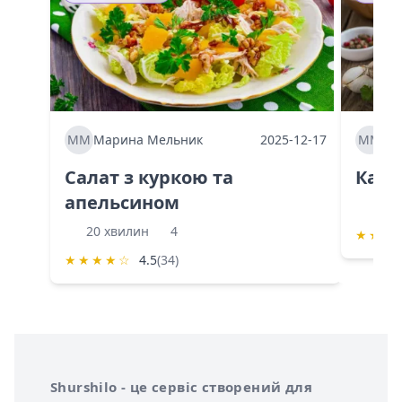
ММ
Марина Мельник
2025-12-17
ММ
Ма
Салат з куркою та
Каба
апельсином
60 
20 хвилин
4
★
★
★
★
★
★
★
☆
4.5
(34)
Інформація про Shurshilo та корисні посилання
Про сервіс Shurshilo
Shurshilo - це сервіс створений для