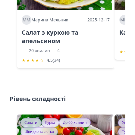
ММ
Марина Мельник
2025-12-17
ММ
Ма
Салат з куркою та
Каба
апельсином
60 
20 хвилин
4
★
★
★
★
★
★
★
☆
4.5
(34)
Рівень складності
Салати
Курка
До 60 хвилин
Україн
Швидко та легко
Тушку