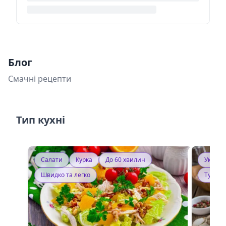
Блог
Смачні рецепти
Тип кухні
Салати
Курка
До 60 хвилин
Україн
Швидко та легко
Тушку