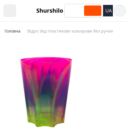
Відкри
Shurshilo
UA
Open sidebar
Головна
Відро Зед пластикове кольорове без ручки