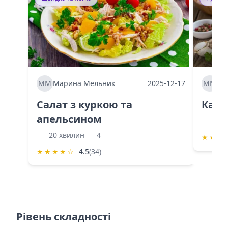
ММ
Марина Мельник
2025-12-17
ММ
Ма
Салат з куркою та
Каба
апельсином
60 
20 хвилин
4
★
★
★
★
★
★
★
☆
4.5
(34)
Рівень складності