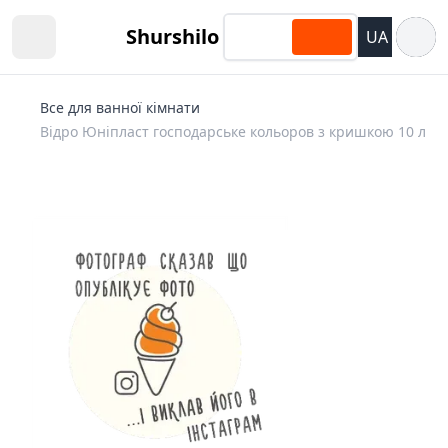
Відкри
Shurshilo
UA
Open sidebar
Все для ванної кімнати
Відро Юніпласт господарське кольоров з кришкою 10 л