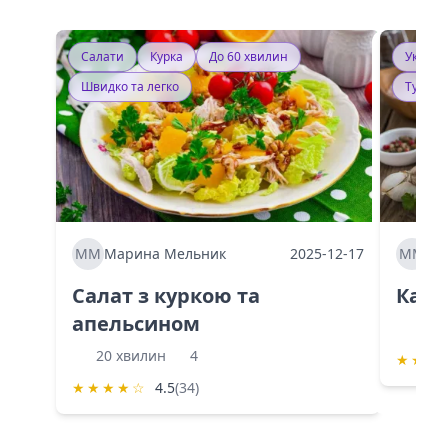
Салати
Курка
До 60 хвилин
Україн
Швидко та легко
Тушку
ММ
Марина Мельник
2025-12-17
ММ
Ма
Салат з куркою та
Каба
апельсином
60 
20 хвилин
4
★
★
★
★
★
★
★
☆
4.5
(34)