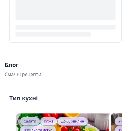
Блог
Смачні рецепти
Тип кухні
Салати
Курка
До 60 хвилин
Україн
Швидко та легко
Тушку