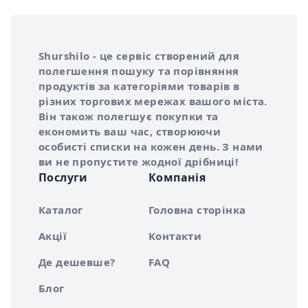
Інформація про Shurshilo та корисні посилання
Про сервіс Shurshilo
Shurshilo - це сервіс створений для
полегшення пошуку та порівняння
продуктів за категоріями товарів в
різних торгових мережах вашого міста.
Він також полегшує покупки та
економить ваш час, створюючи
особисті списки на кожен день. З нами
ви не пропустите жодної дрібниці!
Послуги
Компанія
Каталог
Головна сторінка
Акції
Контакти
Де дешевше?
FAQ
Блог