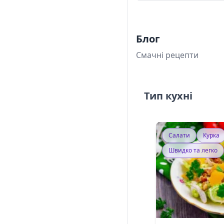
Блог
Смачні рецепти
Тип кухні
Салати
Курка
Швидко та легко