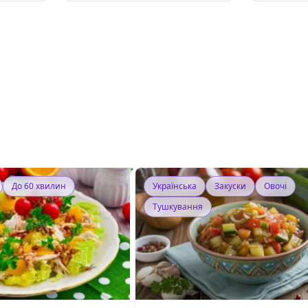
До 60 хвилин
Українська
Закуски
Овочі
Тушкування