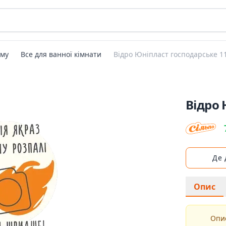
ому
Все для ванної кімнати
Відро Юніпласт господарське 11
Відро 
Де
Опис
Опис