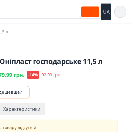
Відкрит
UA
,5 л
Юніпласт господарське 11,5 л
79.99 грн.
-14%
92.99 грн.
 дешевше?
Характеристики
 товару відсутній