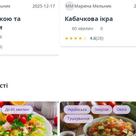
ьник
2025-12-17
ММ
Марина Мельник
ркою та
Кабачкова ікра
м
60 хвилин
6
4
★
★
★
★
☆
4.6
(28)
4)
сті
До 60 хвилин
Українська
Закуски
Овочі
Тушкування