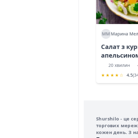
ММ
Марина Мел
Салат з ку
апельсино
20 хвилин
★
★
★
★
☆
4.5
(3
Інформація про 
Про сервіс Shurs
Shurshilo - це 
торгових мережа
кожен день. З н