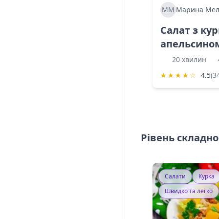
ММ
Марина Мел
Салат з ку
апельсино
20 хвилин
★
★
★
★
☆
4.5
(3
Рівень складно
Салати
Курка
Швидко та легко