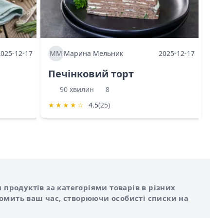
2025-12-17
ММ
Марина Мельник
2025-12-17
М
Печінковий торт
К
90 хвилин
8
★
★
★
★
☆
4.5
(25)
★
 продуктів за категоріями товарів в різних
номить ваш час, створюючи особисті списки на