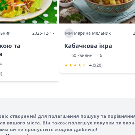
ьник
2025-12-17
ММ
Марина Мельник
ркою та
Кабачкова ікра
м
60 хвилин
6
4
★
★
★
★
☆
4.6
(28)
4)
Shurshilo та корисні посилання
hilo
сервіс створений для полегшення пошуку та порівняння
х вашого міста. Він також полегшує покупки та еко
ами ви не пропустите жодної дрібниці!