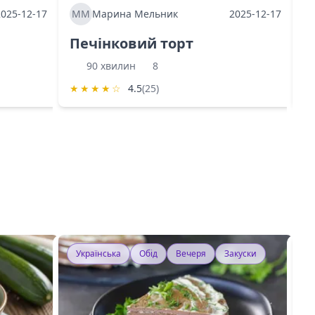
2025-12-17
ММ
Марина Мельник
2025-12-17
М
Печінковий торт
К
90 хвилин
8
★
★
★
★
☆
4.5
(25)
★
Українська
Обід
Вечеря
Закуски
У