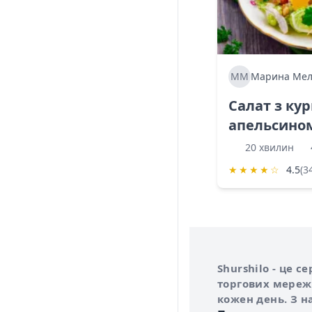
ММ
Марина Мел
Салат з ку
апельсино
20 хвилин
★
★
★
★
☆
4.5
(3
Інформація про 
Про сервіс Shurs
Shurshilo - це 
торгових мережа
кожен день. З н