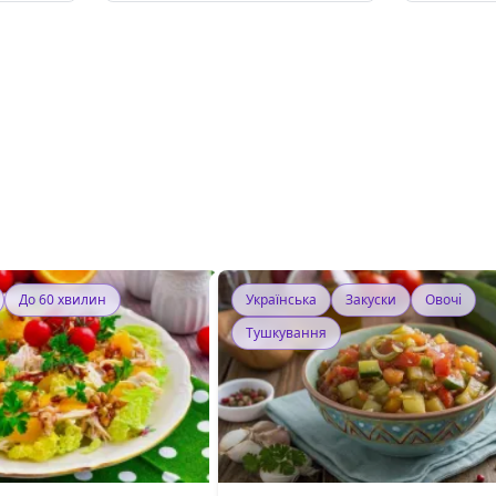
До 60 хвилин
Українська
Закуски
Овочі
Тушкування