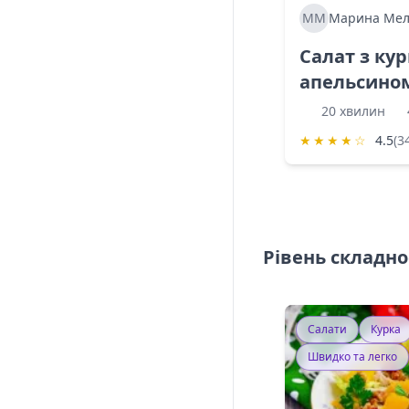
ММ
Марина Мел
Салат з ку
апельсино
20 хвилин
★
★
★
★
☆
4.5
(3
Рівень складно
Салати
Курка
Швидко та легко