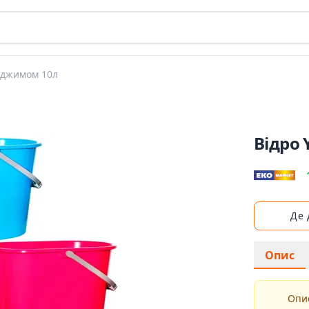
віджимом 10л
Відро 
Де
Опис
Опис