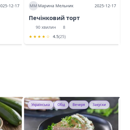
2025-12-17
ММ
Марина Мельник
2025-12-17
М
Печінковий торт
К
90 хвилин
8
★
★
★
★
☆
4.5
(25)
★
Українська
Обід
Вечеря
Закуски
У