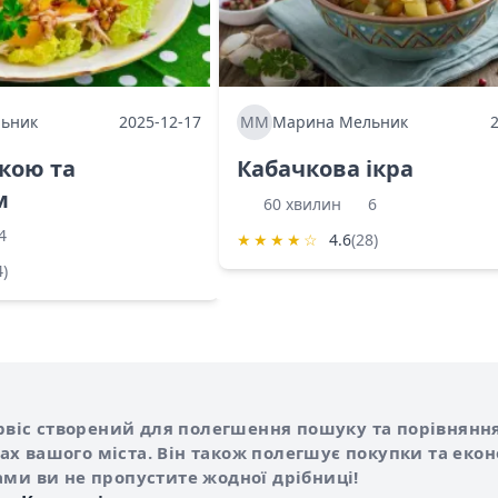
ьник
2025-12-17
ММ
Марина Мельник
ркою та
Кабачкова ікра
м
60 хвилин
6
4
★
★
★
★
☆
4.6
(28)
4)
Shurshilo та корисні посилання
hilo
сервіс створений для полегшення пошуку та порівняння
х вашого міста. Він також полегшує покупки та еко
ами ви не пропустите жодної дрібниці!