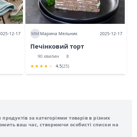
2025-12-17
ММ
Марина Мельник
2025-12-17
М
Печінковий торт
К
90 хвилин
8
★
★
★
★
☆
4.5
(25)
★
 продуктів за категоріями товарів в різних
номить ваш час, створюючи особисті списки на