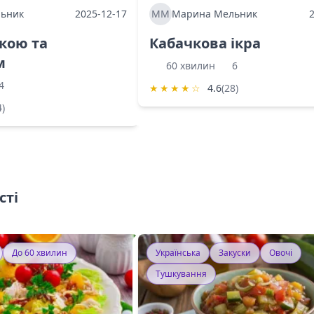
ьник
2025-12-17
ММ
Марина Мельник
ркою та
Кабачкова ікра
м
60 хвилин
6
4
★
★
★
★
☆
4.6
(28)
4)
сті
До 60 хвилин
Українська
Закуски
Овочі
Тушкування