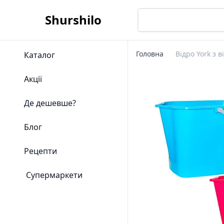
Shurshilo
Головна
Відро York з 
Каталог
Акції
Де дешевше?
Блог
Рецепти
Супермаркети