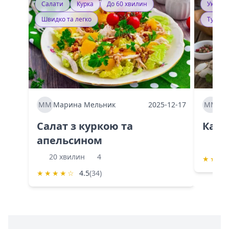
Салати
Курка
До 60 хвилин
Україн
Швидко та легко
Тушку
ММ
Марина Мельник
2025-12-17
ММ
Ма
Салат з куркою та
Каба
апельсином
60 
20 хвилин
4
★
★
★
★
★
★
★
☆
4.5
(34)