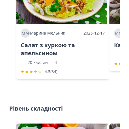
ММ
Марина Мельник
2025-12-17
ММ
Ма
Салат з куркою та
Каба
апельсином
60 
20 хвилин
4
★
★
★
★
★
★
★
☆
4.5
(34)
Рівень складності