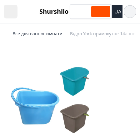
Відкри
Shurshilo
UA
Open sidebar
Все для ванної кімнати
Відро York прямокутне 14л шт