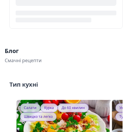
Блог
Смачні рецепти
Тип кухні
Салати
Курка
До 60 хвилин
Україн
Швидко та легко
Тушку