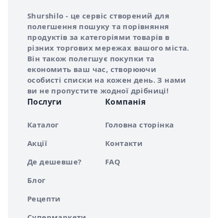
Інформація про Shurshilo та корисні посилання
Про сервіс Shurshilo
Shurshilo - це сервіс створений для
полегшення пошуку та порівняння
продуктів за категоріями товарів в
різних торгових мережах вашого міста.
Він також полегшує покупки та
економить ваш час, створюючи
особисті списки на кожен день. З нами
ви не пропустите жодної дрібниці!
Послуги
Компанія
Каталог
Головна сторінка
Акції
Контакти
Де дешевше?
FAQ
Блог
Рецепти
Супермаркети