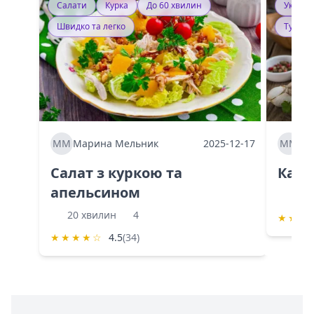
Салати
Курка
До 60 хвилин
Україн
Швидко та легко
Тушку
ММ
Марина Мельник
2025-12-17
ММ
Ма
Салат з куркою та
Каба
апельсином
60 
20 хвилин
4
★
★
★
★
★
★
★
☆
4.5
(34)