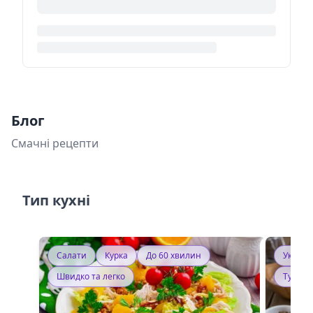
Блог
Смачні рецепти
Тип кухні
Салати
Курка
До 60 хвилин
Україн
Швидко та легко
Тушку