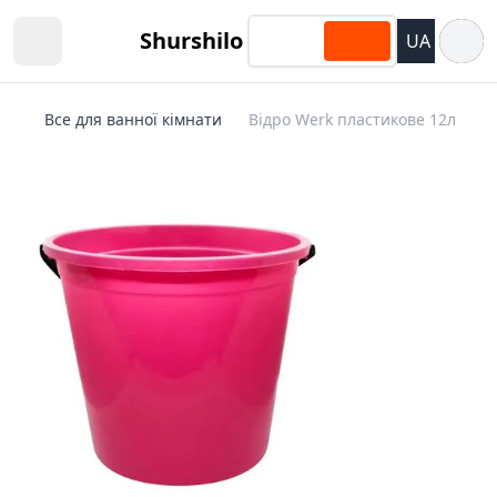
Відкри
Shurshilo
UA
Open sidebar
Все для ванної кімнати
Відро Werk пластикове 12л