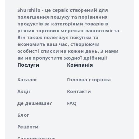
Інформація про Shurshilo та корисні посилання
Про сервіс Shurshilo
Shurshilo - це сервіс створений для
полегшення пошуку та порівняння
продуктів за категоріями товарів в
різних торгових мережах вашого міста.
Він також полегшує покупки та
економить ваш час, створюючи
особисті списки на кожен день. З нами
ви не пропустите жодної дрібниці!
Послуги
Компанія
Каталог
Головна сторінка
Акції
Контакти
Де дешевше?
FAQ
Блог
Рецепти
Супермаркети