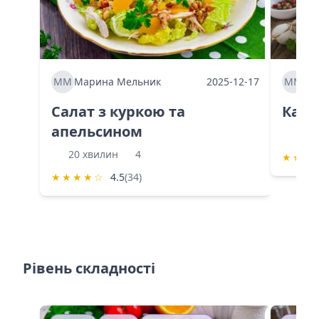
ММ
Марина Мельник
2025-12-17
ММ
Ма
Салат з куркою та
Каба
апельсином
60 
20 хвилин
4
★
★
★
★
★
★
★
☆
4.5
(34)
Рівень складності