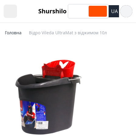
Відкри
Shurshilo
UA
Open sidebar
Головна
Відро Vileda UltraMat з віджимом 10л