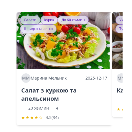
Салати
Курка
До 60 хвилин
Україн
Швидко та легко
Тушку
ММ
Марина Мельник
2025-12-17
ММ
Ма
Салат з куркою та
Каба
апельсином
60 
20 хвилин
4
★
★
★
★
★
★
★
☆
4.5
(34)