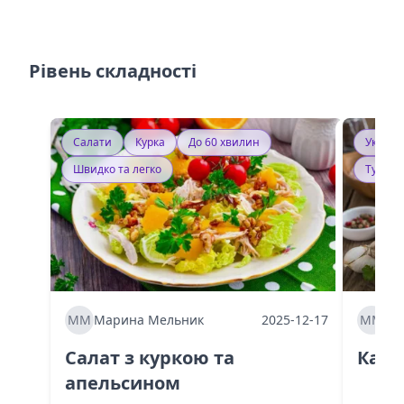
Рівень складності
Салати
Курка
До 60 хвилин
Україн
Швидко та легко
Тушку
ММ
Марина Мельник
2025-12-17
ММ
Ма
Салат з куркою та
Каба
апельсином
60 