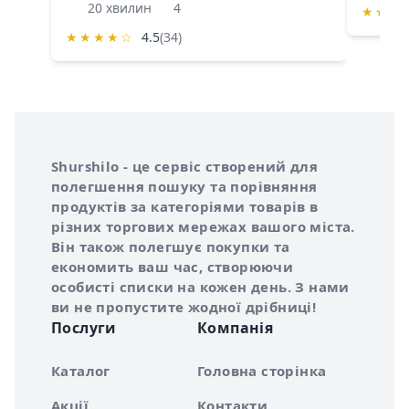
20 хвилин
4
★
★
★
★
★
★
★
☆
4.5
(34)
Інформація про Shurshilo та корисні посилання
Про сервіс Shurshilo
Shurshilo - це сервіс створений для
полегшення пошуку та порівняння
продуктів за категоріями товарів в
різних торгових мережах вашого міста.
Він також полегшує покупки та
економить ваш час, створюючи
особисті списки на кожен день. З нами
ви не пропустите жодної дрібниці!
Послуги
Компанія
Каталог
Головна сторінка
Акції
Контакти