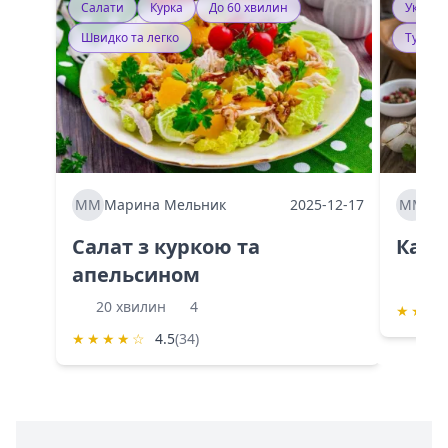
Салати
Курка
До 60 хвилин
Україн
Швидко та легко
Тушку
ММ
Марина Мельник
2025-12-17
ММ
Ма
Салат з куркою та
Каба
апельсином
60 
20 хвилин
4
★
★
★
★
★
★
★
☆
4.5
(34)