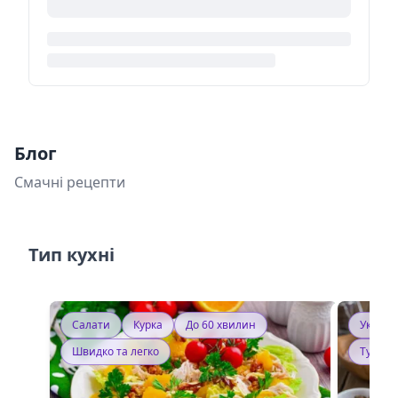
Блог
Смачні рецепти
Тип кухні
Салати
Курка
До 60 хвилин
Україн
Швидко та легко
Тушку