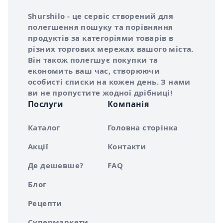
Інформація про Shurshilo та корисні посилання
Про сервіс Shurshilo
Shurshilo - це сервіс створений для
полегшення пошуку та порівняння
продуктів за категоріями товарів в
різних торгових мережах вашого міста.
Він також полегшує покупки та
економить ваш час, створюючи
особисті списки на кожен день. З нами
ви не пропустите жодної дрібниці!
Послуги
Компанія
Каталог
Головна сторінка
Акції
Контакти
Де дешевше?
FAQ
Блог
Рецепти
Супермаркети