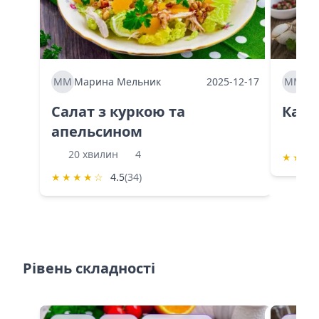
ММ
Марина Мельник
2025-12-17
ММ
Ма
Салат з куркою та
Каба
апельсином
60 
20 хвилин
4
★
★
★
★
★
★
★
☆
4.5
(34)
Рівень складності