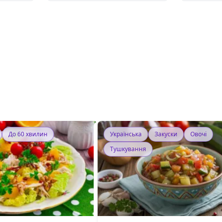
До 60 хвилин
Українська
Закуски
Овочі
Тушкування