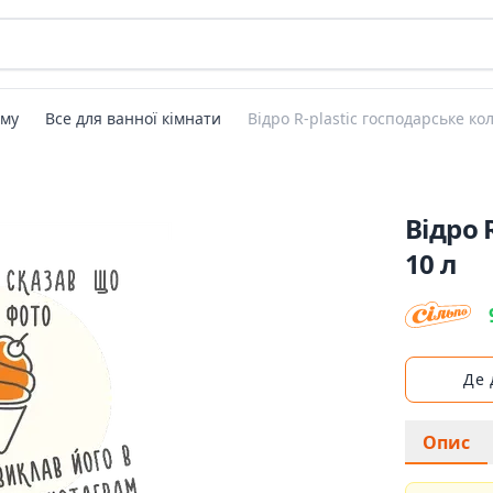
ому
Все для ванної кімнати
Відро R-plastic господарське ко
Відро 
10 л
Де
Опис