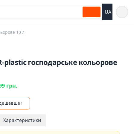
Відкрит
UA
льорове 10 л
R-plastic господарське кольорове
99 грн.
 дешевше?
Характеристики