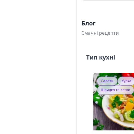
Блог
Смачні рецепти
Тип кухні
Салати
Курка
Швидко та легко