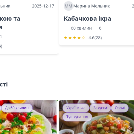
ьник
2025-12-17
ММ
Марина Мельник
ркою та
Кабачкова ікра
м
60 хвилин
6
4
★
★
★
★
☆
4.6
(28)
4)
сті
До 60 хвилин
Українська
Закуски
Овочі
Тушкування