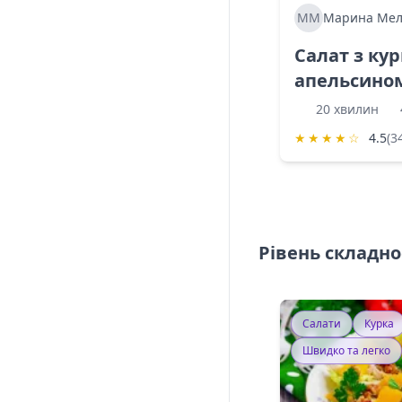
ММ
Марина Мел
Салат з ку
апельсино
20 хвилин
★
★
★
★
☆
4.5
(3
Рівень складно
Салати
Курка
Швидко та легко