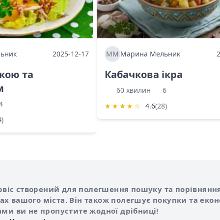
ьник
2025-12-17
ММ
Марина Мельник
ркою та
Кабачкова ікра
м
60 хвилин
6
4
★
★
★
★
☆
4.6
(28)
4)
Shurshilo та корисні посилання
hilo
сервіс створений для полегшення пошуку та порівняння
х вашого міста. Він також полегшує покупки та еко
ами ви не пропустите жодної дрібниці!