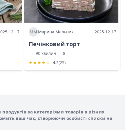
2025-12-17
ММ
Марина Мельник
2025-12-17
М
Печінковий торт
К
90 хвилин
8
★
★
★
★
☆
4.5
(25)
★
 продуктів за категоріями товарів в різних
номить ваш час, створюючи особисті списки на