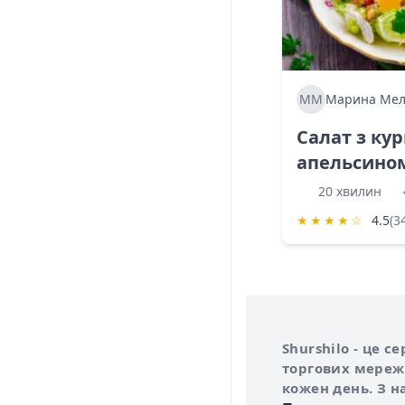
ММ
Марина Мел
Салат з ку
апельсино
20 хвилин
★
★
★
★
☆
4.5
(3
Інформація про 
Про сервіс Shurs
Shurshilo - це 
торгових мережа
кожен день. З н