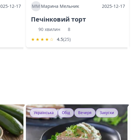
2025-12-17
ММ
Марина Мельник
2025-12-17
М
Печінковий торт
К
90 хвилин
8
★
★
★
★
☆
4.5
(25)
★
Українська
Обід
Вечеря
Закуски
У