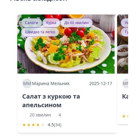
Салати
Курка
До 60 хвилин
Україн
Швидко та легко
Тушку
ММ
Марина Мельник
2025-12-17
ММ
Ма
Салат з куркою та
Каба
апельсином
60 
20 хвилин
4
★
★
★
★
★
★
★
☆
4.5
(34)