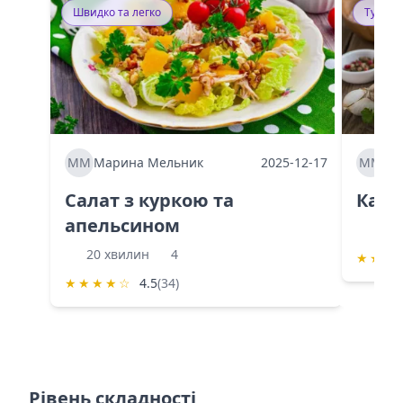
Швидко та легко
Тушку
ММ
Марина Мельник
2025-12-17
ММ
Ма
Салат з куркою та
Каба
апельсином
60 
20 хвилин
4
★
★
★
★
★
★
★
☆
4.5
(34)
Рівень складності