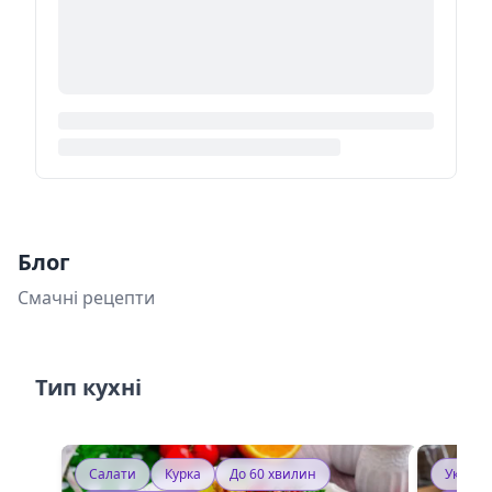
Блог
Смачні рецепти
Тип кухні
Салати
Курка
До 60 хвилин
Україн