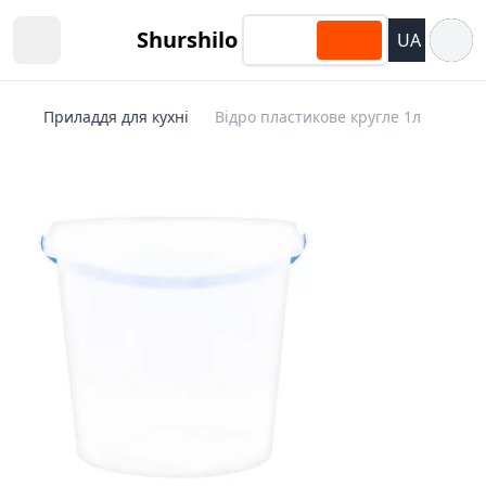
Відкри
Shurshilo
UA
Open sidebar
Приладдя для кухні
Відро пластикове кругле 1л