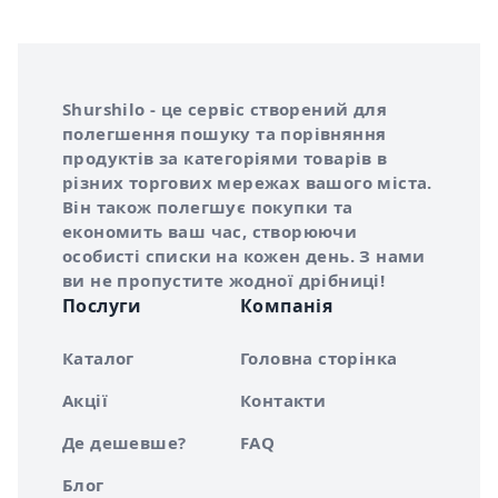
Інформація про Shurshilo та корисні посилання
Про сервіс Shurshilo
Shurshilo - це сервіс створений для
полегшення пошуку та порівняння
продуктів за категоріями товарів в
різних торгових мережах вашого міста.
Він також полегшує покупки та
економить ваш час, створюючи
особисті списки на кожен день. З нами
ви не пропустите жодної дрібниці!
Послуги
Компанія
Каталог
Головна сторінка
Акції
Контакти
Де дешевше?
FAQ
Блог