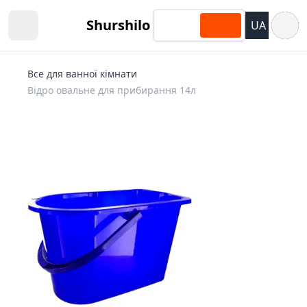
Відкри
Shurshilo
UA
Open sidebar
Все для ванної кімнати
Відро овальне для прибирання 14л