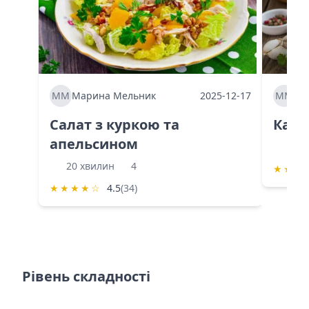
ММ
Марина Мельник
2025-12-17
ММ
Ма
Салат з куркою та
Каба
апельсином
60 
20 хвилин
4
★
★
★
★
★
★
★
☆
4.5
(34)
Рівень складності