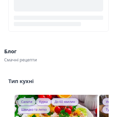
Блог
Смачні рецепти
Тип кухні
Салати
Курка
До 60 хвилин
Україн
Швидко та легко
Тушку