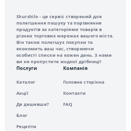
Інформація про Shurshilo та корисні посилання
Про сервіс Shurshilo
Shurshilo - це сервіс створений для
полегшення пошуку та порівняння
продуктів за категоріями товарів в
різних торгових мережах вашого міста.
Він також полегшує покупки та
економить ваш час, створюючи
особисті списки на кожен день. З нами
ви не пропустите жодної дрібниці!
Послуги
Компанія
Каталог
Головна сторінка
Акції
Контакти
Де дешевше?
FAQ
Блог
Рецепти