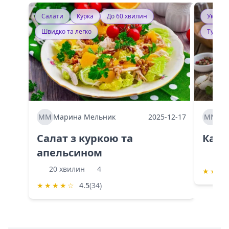
Салати
Курка
До 60 хвилин
Україн
Швидко та легко
Тушку
ММ
Марина Мельник
2025-12-17
ММ
Ма
Салат з куркою та
Каба
апельсином
60 
20 хвилин
4
★
★
★
★
★
★
★
☆
4.5
(34)