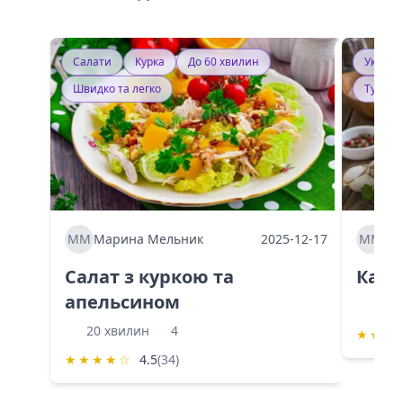
Салати
Курка
До 60 хвилин
Україн
Швидко та легко
Тушку
ММ
Марина Мельник
2025-12-17
ММ
Ма
Салат з куркою та
Каба
апельсином
60 
20 хвилин
4
★
★
★
★
★
★
★
☆
4.5
(34)