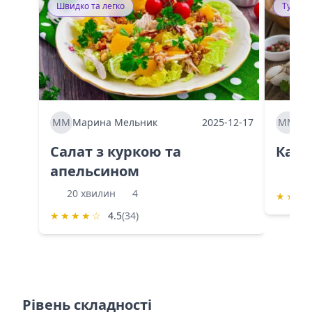
Швидко та легко
Тушку
ММ
Марина Мельник
2025-12-17
ММ
Ма
Салат з куркою та
Каба
апельсином
60 
20 хвилин
4
★
★
★
★
★
★
★
☆
4.5
(34)
Рівень складності