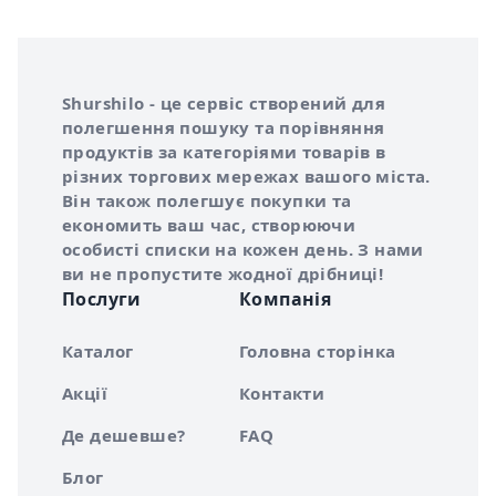
Інформація про Shurshilo та корисні посилання
Про сервіс Shurshilo
Shurshilo - це сервіс створений для
полегшення пошуку та порівняння
продуктів за категоріями товарів в
різних торгових мережах вашого міста.
Він також полегшує покупки та
економить ваш час, створюючи
особисті списки на кожен день. З нами
ви не пропустите жодної дрібниці!
Послуги
Компанія
Каталог
Головна сторінка
Акції
Контакти
Де дешевше?
FAQ
Блог