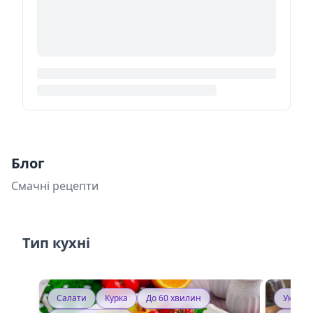
Блог
Смачні рецепти
Тип кухні
Салати
Курка
До 60 хвилин
Україн