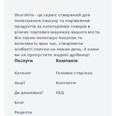
Інформація про Shurshilo та корисні посилання
Про сервіс Shurshilo
Shurshilo - це сервіс створений для
полегшення пошуку та порівняння
продуктів за категоріями товарів в
різних торгових мережах вашого міста.
Він також полегшує покупки та
економить ваш час, створюючи
особисті списки на кожен день. З нами
ви не пропустите жодної дрібниці!
Послуги
Компанія
Каталог
Головна сторінка
Акції
Контакти
Де дешевше?
FAQ
Блог
Рецепти