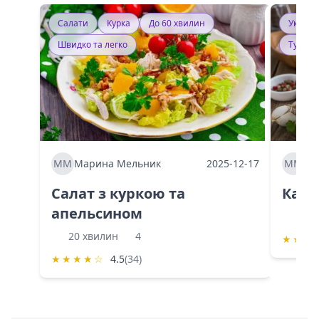
Салати
Курка
До 60 хвилин
Україн
Швидко та легко
Тушку
ММ
Марина Мельник
2025-12-17
ММ
Ма
Салат з куркою та
Каба
апельсином
60 
20 хвилин
4
★
★
★
★
★
★
★
☆
4.5
(34)