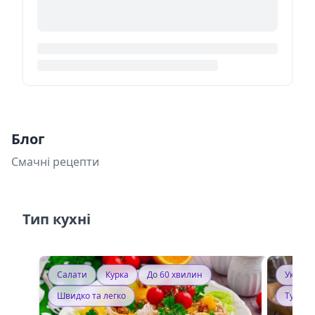
Блог
Смачні рецепти
Тип кухні
Салати
Курка
До 60 хвилин
Україн
Швидко та легко
Тушку