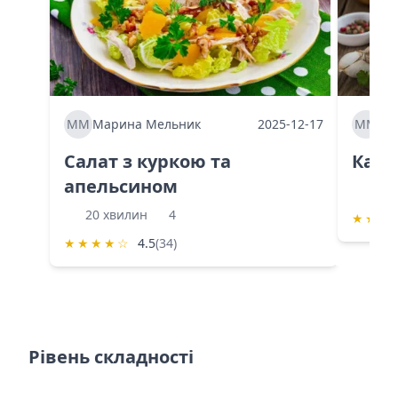
ММ
Марина Мельник
2025-12-17
ММ
Ма
Салат з куркою та
Каба
апельсином
60 
20 хвилин
4
★
★
★
★
★
★
★
☆
4.5
(34)
Рівень складності