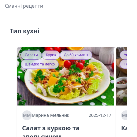
Смачні рецепти
Тип кухні
Салати
Курка
До 60 хвилин
Україн
Швидко та легко
Тушку
ММ
Марина Мельник
2025-12-17
ММ
Ма
Салат з куркою та
Каба
апельсином