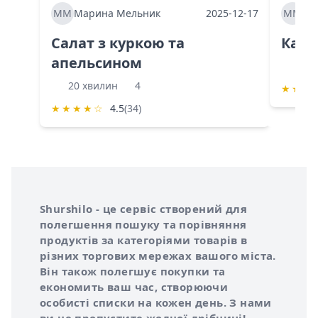
ММ
Марина Мельник
2025-12-17
ММ
Ма
Салат з куркою та
Каба
апельсином
60 
20 хвилин
4
★
★
★
★
★
★
★
☆
4.5
(34)
Інформація про Shurshilo та корисні посилання
Про сервіс Shurshilo
Shurshilo - це сервіс створений для
полегшення пошуку та порівняння
продуктів за категоріями товарів в
різних торгових мережах вашого міста.
Він також полегшує покупки та
економить ваш час, створюючи
особисті списки на кожен день. З нами