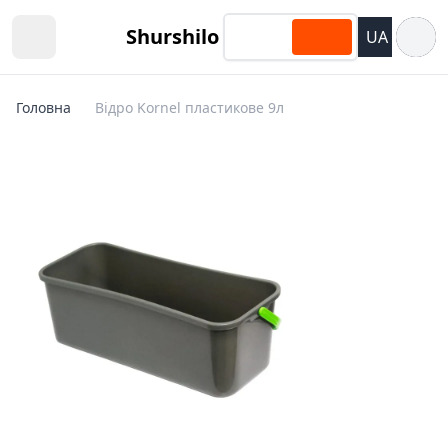
Відкри
Shurshilo
UA
Open sidebar
Головна
Відро Kornel пластикове 9л