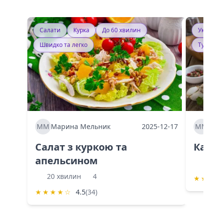
Салати
Курка
До 60 хвилин
Україн
Швидко та легко
Тушку
ММ
Марина Мельник
2025-12-17
ММ
Ма
Салат з куркою та
Каба
апельсином
60 
20 хвилин
4
★
★
★
★
★
★
★
☆
4.5
(34)