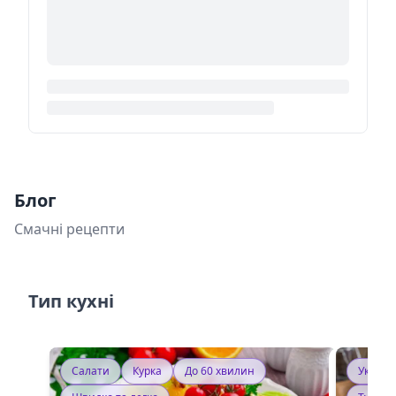
Блог
Смачні рецепти
Тип кухні
Салати
Курка
До 60 хвилин
Україн