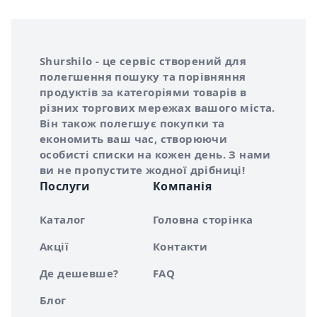
Інформація про Shurshilo та корисні посилання
Про сервіс Shurshilo
Shurshilo - це сервіс створений для
полегшення пошуку та порівняння
продуктів за категоріями товарів в
різних торгових мережах вашого міста.
Він також полегшує покупки та
економить ваш час, створюючи
особисті списки на кожен день. З нами
ви не пропустите жодної дрібниці!
Послуги
Компанія
Каталог
Головна сторінка
Акції
Контакти
Де дешевше?
FAQ
Блог