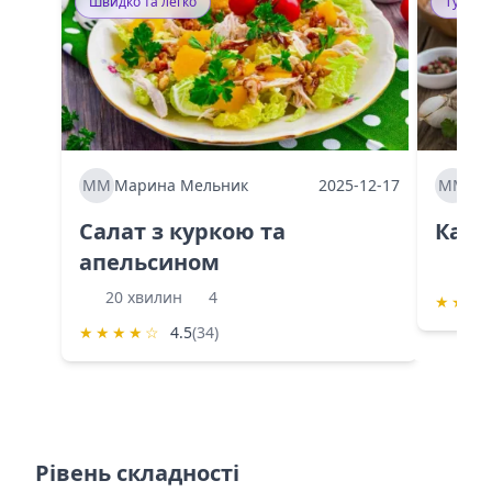
Швидко та легко
Тушку
ММ
Марина Мельник
2025-12-17
ММ
Ма
Салат з куркою та
Каба
апельсином
60 
20 хвилин
4
★
★
★
★
★
★
★
☆
4.5
(34)
Рівень складності