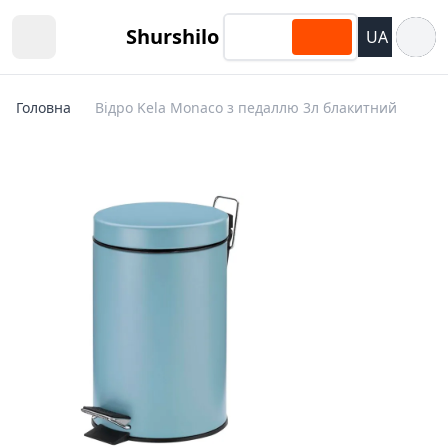
Відкри
Shurshilo
UA
Open sidebar
Головна
Відро Kela Monaco з педаллю 3л блакитний