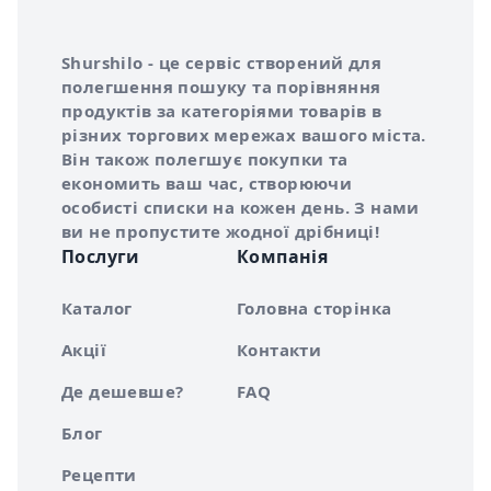
Інформація про Shurshilo та корисні посилання
Про сервіс Shurshilo
Shurshilo - це сервіс створений для
полегшення пошуку та порівняння
продуктів за категоріями товарів в
різних торгових мережах вашого міста.
Він також полегшує покупки та
економить ваш час, створюючи
особисті списки на кожен день. З нами
ви не пропустите жодної дрібниці!
Послуги
Компанія
Каталог
Головна сторінка
Акції
Контакти
Де дешевше?
FAQ
Блог
Рецепти