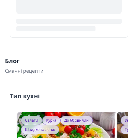
Блог
Смачні рецепти
Тип кухні
Салати
Курка
До 60 хвилин
Україн
Швидко та легко
Тушку