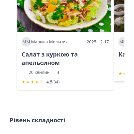
ММ
Марина Мельник
2025-12-17
ММ
Ма
Салат з куркою та
Каба
апельсином
60 
20 хвилин
4
★
★
★
★
★
★
★
☆
4.5
(34)
Рівень складності