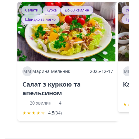
Салати
Курка
До 60 хвилин
Україн
Швидко та легко
Тушку
ММ
Марина Мельник
2025-12-17
ММ
Ма
Салат з куркою та
Каба
апельсином
60 
20 хвилин
4
★
★
★
★
★
★
★
☆
4.5
(34)