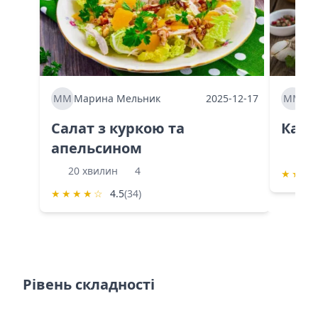
ММ
Марина Мельник
2025-12-17
ММ
Ма
Салат з куркою та
Каба
апельсином
60 
20 хвилин
4
★
★
★
★
★
★
★
☆
4.5
(34)
Рівень складності