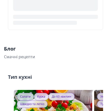
Блог
Смачні рецепти
Тип кухні
Салати
Курка
До 60 хвилин
Україн
Швидко та легко
Тушку