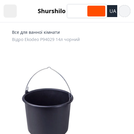
Відкри
Shurshilo
UA
Open sidebar
Все для ванної кімнати
Відро Ekodeo P94029 14л чорний