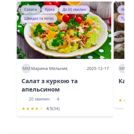
Салати
Курка
До 60 хвилин
Україн
Швидко та легко
Тушку
ММ
Марина Мельник
2025-12-17
ММ
Ма
Салат з куркою та
Каба
апельсином
60 
20 хвилин
4
★
★
★
★
★
★
★
☆
4.5
(34)