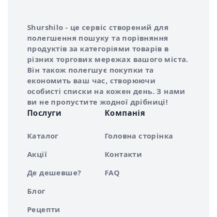
Інформація про Shurshilo та корисні посилання
Про сервіс Shurshilo
Shurshilo - це сервіс створений для
полегшення пошуку та порівняння
продуктів за категоріями товарів в
різних торгових мережах вашого міста.
Він також полегшує покупки та
економить ваш час, створюючи
особисті списки на кожен день. З нами
ви не пропустите жодної дрібниці!
Послуги
Компанія
Каталог
Головна сторінка
Акції
Контакти
Де дешевше?
FAQ
Блог
Рецепти