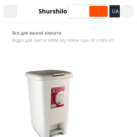
Відкри
Shurshilo
UA
Open sidebar
Все для ванної кімнати
Відро для сміття MBM My Home сіре 30 л BIN-01