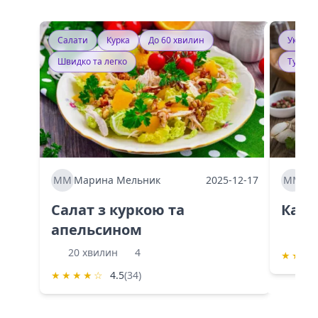
Салати
Курка
До 60 хвилин
Україн
Швидко та легко
Тушку
ММ
Марина Мельник
2025-12-17
ММ
Ма
Салат з куркою та
Каба
апельсином
60 
20 хвилин
4
★
★
★
★
★
★
★
☆
4.5
(34)