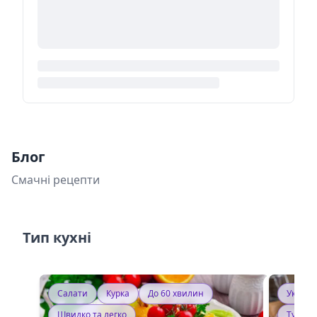
Блог
Смачні рецепти
Тип кухні
Салати
Курка
До 60 хвилин
Україн
Швидко та легко
Тушку