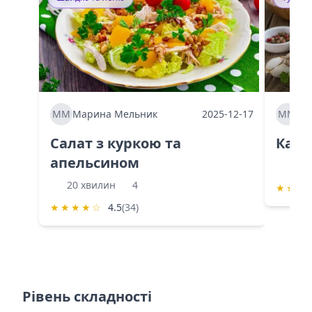
ММ
Марина Мельник
2025-12-17
ММ
Ма
Салат з куркою та
Каба
апельсином
60 
20 хвилин
4
★
★
★
★
★
★
★
☆
4.5
(34)
Рівень складності