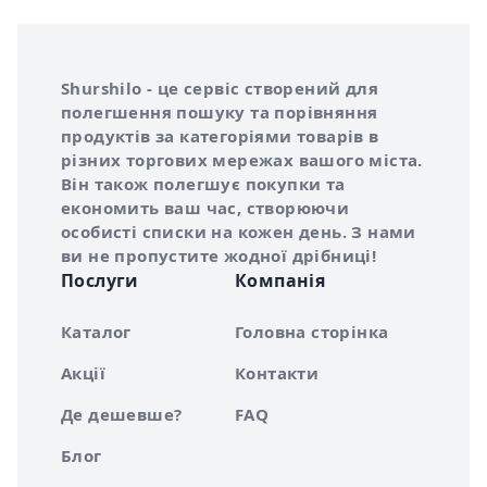
Інформація про Shurshilo та корисні посилання
Про сервіс Shurshilo
Shurshilo - це сервіс створений для
полегшення пошуку та порівняння
продуктів за категоріями товарів в
різних торгових мережах вашого міста.
Він також полегшує покупки та
економить ваш час, створюючи
особисті списки на кожен день. З нами
ви не пропустите жодної дрібниці!
Послуги
Компанія
Каталог
Головна сторінка
Акції
Контакти
Де дешевше?
FAQ
Блог