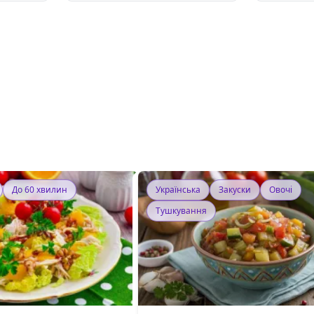
До 60 хвилин
Українська
Закуски
Овочі
Тушкування