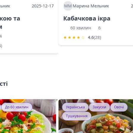
ьник
2025-12-17
ММ
Марина Мельник
ркою та
Кабачкова ікра
м
60 хвилин
6
4
★
★
★
★
☆
4.6
(28)
4)
сті
До 60 хвилин
Українська
Закуски
Овочі
Тушкування