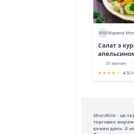
ММ
Марина Мел
Салат з ку
апельсино
20 хвилин
★
★
★
★
☆
4.5
(3
Інформація про 
Про сервіс Shurs
Shurshilo - це 
торгових мережа
кожен день. З н