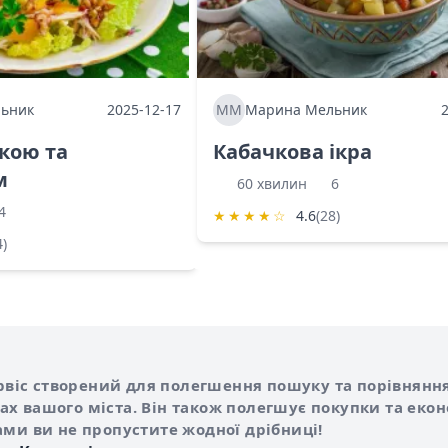
ьник
2025-12-17
ММ
Марина Мельник
ркою та
Кабачкова ікра
м
60 хвилин
6
4
★
★
★
★
☆
4.6
(28)
4)
Shurshilo та корисні посилання
hilo
сервіс створений для полегшення пошуку та порівняння
х вашого міста. Він також полегшує покупки та еко
ами ви не пропустите жодної дрібниці!