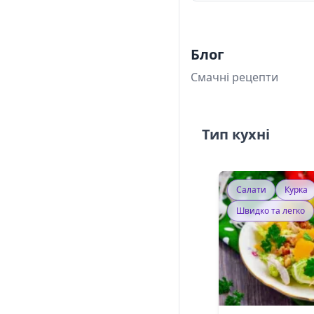
Блог
Смачні рецепти
Тип кухні
Салати
Курка
Швидко та легко