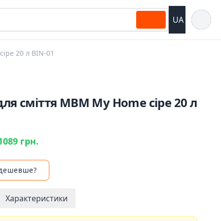
Відкрит
UA
іре 20 л BIN-01
для сміття MBM My Home сіре 20 л
1089 грн.
 дешевше?
Характеристики