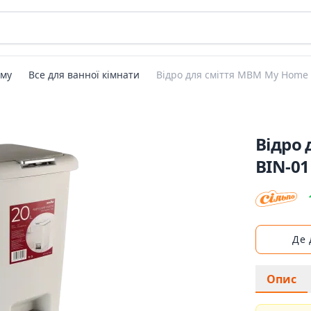
ому
Все для ванної кімнати
Відро для сміття MBM My Home с
Відро 
BIN-01
Де
Опис