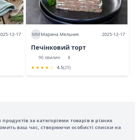
2025-12-17
ММ
Марина Мельник
2025-12-17
М
Печінковий торт
К
90 хвилин
8
★
★
★
★
☆
4.5
(25)
★
 продуктів за категоріями товарів в різних
номить ваш час, створюючи особисті списки на