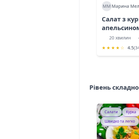
ММ
Марина Мел
Салат з ку
апельсино
20 хвилин
★
★
★
★
☆
4.5
(3
Рівень складно
Салати
Курка
Швидко та легко