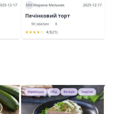
2025-12-17
ММ
Марина Мельник
2025-12-17
М
Печінковий торт
К
90 хвилин
8
★
★
★
★
☆
4.5
(25)
★
Українська
Обід
Вечеря
Закуски
У