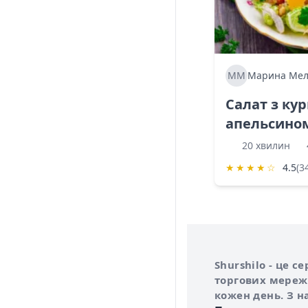
ММ
Марина Мел
Салат з ку
апельсино
20 хвилин
★
★
★
★
☆
4.5
(3
Інформація про 
Про сервіс Shurs
Shurshilo - це 
торгових мережа
кожен день. З н