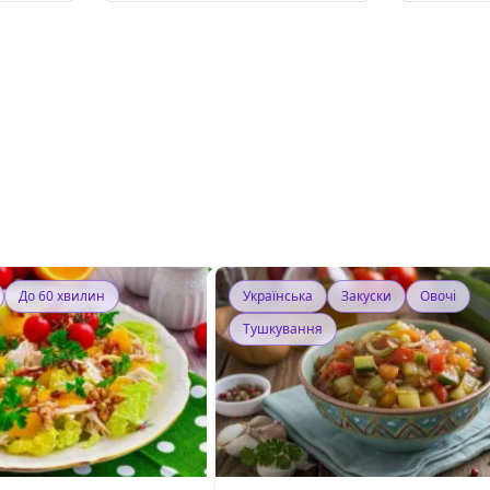
До 60 хвилин
Українська
Закуски
Овочі
Тушкування