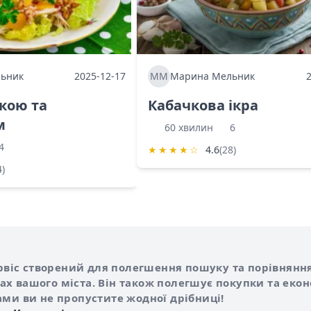
ьник
2025-12-17
ММ
Марина Мельник
ркою та
Кабачкова ікра
м
60 хвилин
6
4
★
★
★
★
☆
4.6
(28)
4)
Shurshilo та корисні посилання
hilo
сервіс створений для полегшення пошуку та порівняння
х вашого міста. Він також полегшує покупки та еко
ами ви не пропустите жодної дрібниці!