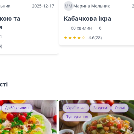
ьник
2025-12-17
ММ
Марина Мельник
ркою та
Кабачкова ікра
м
60 хвилин
6
4
★
★
★
★
☆
4.6
(28)
4)
сті
До 60 хвилин
Українська
Закуски
Овочі
Тушкування