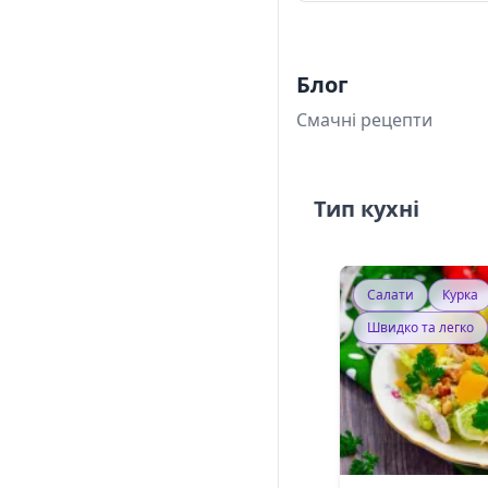
Блог
Смачні рецепти
Тип кухні
Салати
Курка
Швидко та легко