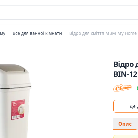
ому
Все для ванної кімнати
Відро для сміття MBM My Home с
Відро 
BIN-12
Де
Опис