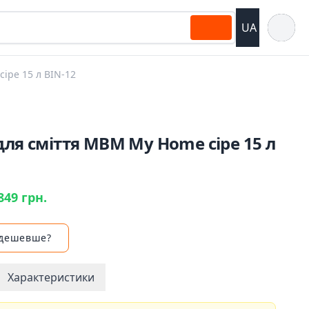
Відкрит
UA
іре 15 л BIN-12
для сміття MBM My Home сіре 15 л
849 грн.
 дешевше?
Характеристики