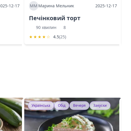
2025-12-17
ММ
Марина Мельник
2025-12-17
М
Печінковий торт
К
90 хвилин
8
★
★
★
★
☆
4.5
(25)
★
Українська
Обід
Вечеря
Закуски
У