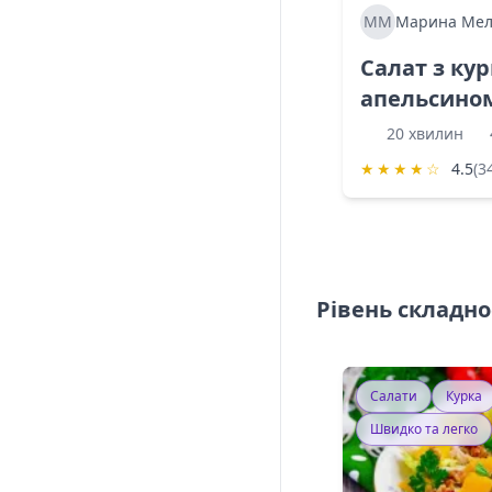
ММ
Марина Мел
Салат з ку
апельсино
20 хвилин
★
★
★
★
☆
4.5
(3
Рівень складно
Салати
Курка
Швидко та легко