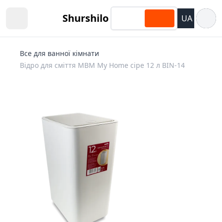
Відкри
Shurshilo
UA
Open sidebar
Все для ванної кімнати
Відро для сміття MBM My Home сіре 12 л BIN-14