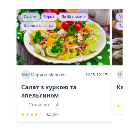
Салати
Курка
До 60 хвилин
Україн
Швидко та легко
Тушку
ММ
Марина Мельник
2025-12-17
ММ
Ма
Салат з куркою та
Каба
апельсином
60 
20 хвилин
4
★
★
★
★
★
★
★
☆
4.5
(34)