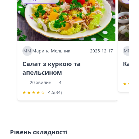
ММ
Марина Мельник
2025-12-17
ММ
Ма
Салат з куркою та
Каба
апельсином
60 
20 хвилин
4
★
★
★
★
★
★
★
☆
4.5
(34)
Рівень складності