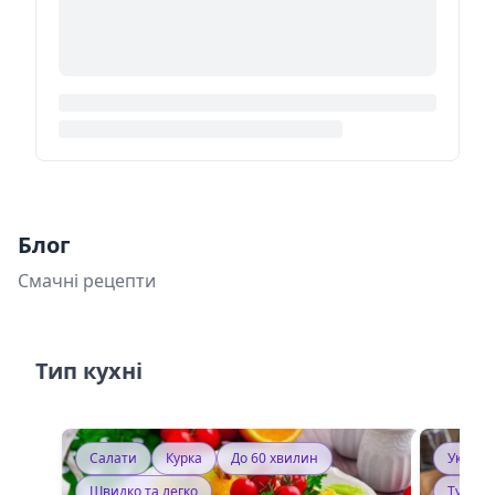
Блог
Смачні рецепти
Тип кухні
Салати
Курка
До 60 хвилин
Україн
Швидко та легко
Тушку