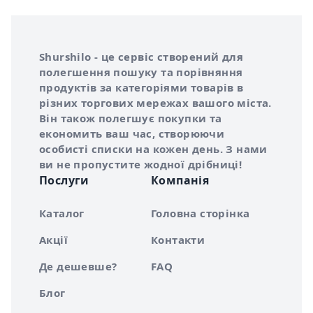
Інформація про Shurshilo та корисні посилання
Про сервіс Shurshilo
Shurshilo - це сервіс створений для
полегшення пошуку та порівняння
продуктів за категоріями товарів в
різних торгових мережах вашого міста.
Він також полегшує покупки та
економить ваш час, створюючи
особисті списки на кожен день. З нами
ви не пропустите жодної дрібниці!
Послуги
Компанія
Каталог
Головна сторінка
Акції
Контакти
Де дешевше?
FAQ
Блог