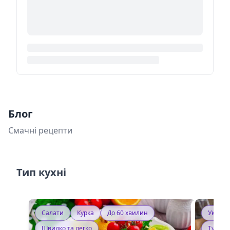
Блог
Смачні рецепти
Тип кухні
Салати
Курка
До 60 хвилин
Україн
Швидко та легко
Тушку