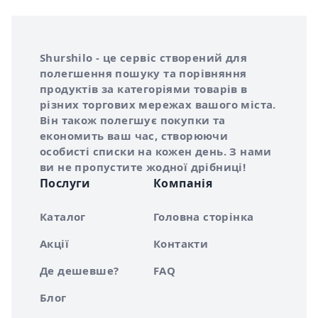
Інформація про Shurshilo та корисні посилання
Про сервіс Shurshilo
Shurshilo - це сервіс створений для
полегшення пошуку та порівняння
продуктів за категоріями товарів в
різних торгових мережах вашого міста.
Він також полегшує покупки та
економить ваш час, створюючи
особисті списки на кожен день. З нами
ви не пропустите жодної дрібниці!
Послуги
Компанія
Каталог
Головна сторінка
Акції
Контакти
Де дешевше?
FAQ
Блог