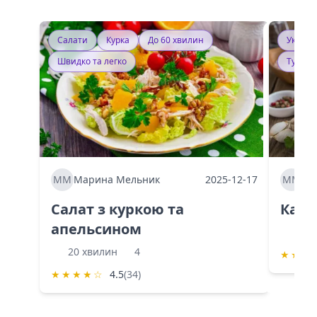
Салати
Курка
До 60 хвилин
Україн
Швидко та легко
Тушку
ММ
Марина Мельник
2025-12-17
ММ
Ма
Салат з куркою та
Каба
апельсином
60 
20 хвилин
4
★
★
★
★
★
★
★
☆
4.5
(34)