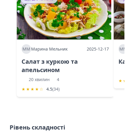
ММ
Марина Мельник
2025-12-17
ММ
Ма
Салат з куркою та
Каба
апельсином
60 
20 хвилин
4
★
★
★
★
★
★
★
☆
4.5
(34)
Рівень складності