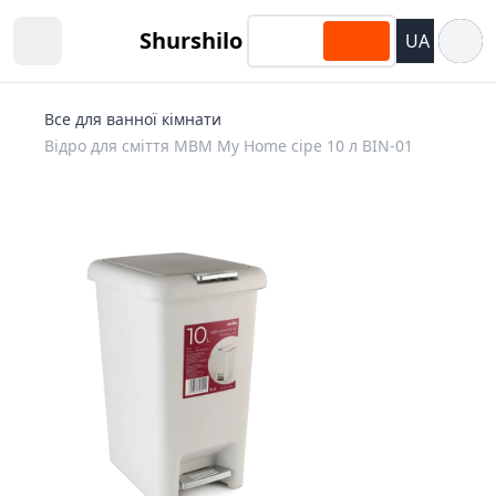
Відкри
Shurshilo
UA
Open sidebar
Все для ванної кімнати
Відро для сміття MBM My Home сіре 10 л BIN-01