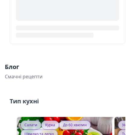
Блог
Смачні рецепти
Тип кухні
Салати
Курка
До 60 хвилин
Україн
Швидко та легко
Тушку