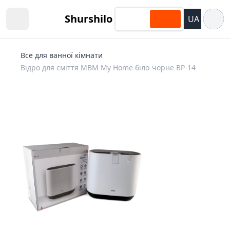
Відкри
Shurshilo
UA
Open sidebar
Все для ванної кімнати
Відро для сміття MBM My Home біло-чорне BP-14