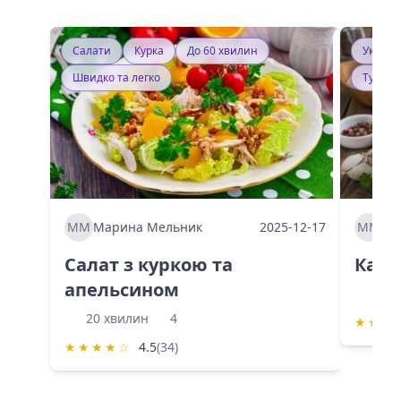
Салати
Курка
До 60 хвилин
Україн
Швидко та легко
Тушку
ММ
Марина Мельник
2025-12-17
ММ
Ма
Салат з куркою та
Каба
апельсином
60 
20 хвилин
4
★
★
★
★
★
★
★
☆
4.5
(34)