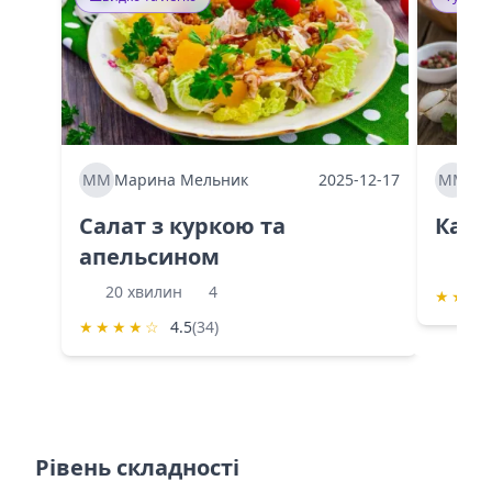
ММ
Марина Мельник
2025-12-17
ММ
Ма
Салат з куркою та
Каба
апельсином
60 
20 хвилин
4
★
★
★
★
★
★
★
☆
4.5
(34)
Рівень складності