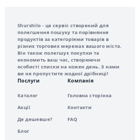
Інформація про Shurshilo та корисні посилання
Про сервіс Shurshilo
Shurshilo - це сервіс створений для
полегшення пошуку та порівняння
продуктів за категоріями товарів в
різних торгових мережах вашого міста.
Він також полегшує покупки та
економить ваш час, створюючи
особисті списки на кожен день. З нами
ви не пропустите жодної дрібниці!
Послуги
Компанія
Каталог
Головна сторінка
Акції
Контакти
Де дешевше?
FAQ
Блог