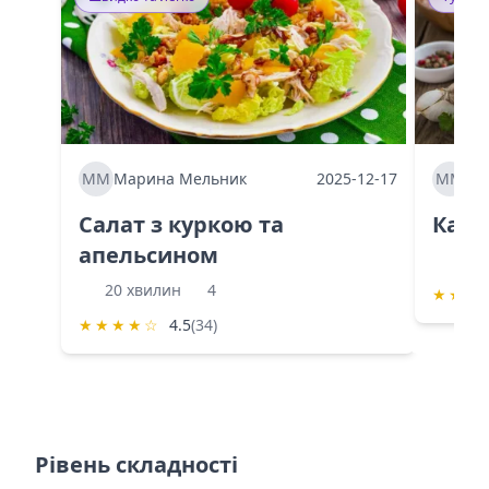
ММ
Марина Мельник
2025-12-17
ММ
Ма
Салат з куркою та
Каба
апельсином
60 
20 хвилин
4
★
★
★
★
★
★
★
☆
4.5
(34)
Рівень складності