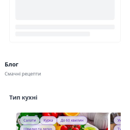
Блог
Смачні рецепти
Тип кухні
Салати
Курка
До 60 хвилин
Україн
Швидко та легко
Тушку