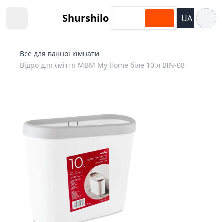
Відкри
Shurshilo
UA
Open sidebar
Все для ванної кімнати
Відро для сміття MBM My Home біле 10 л BIN-08