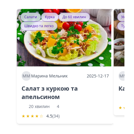
Салати
Курка
До 60 хвилин
Україн
Швидко та легко
Тушку
ММ
Марина Мельник
2025-12-17
ММ
Ма
Салат з куркою та
Каба
апельсином
60 
20 хвилин
4
★
★
★
★
★
★
★
☆
4.5
(34)