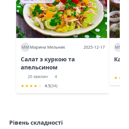
ММ
Марина Мельник
2025-12-17
ММ
Ма
Салат з куркою та
Каба
апельсином
60 
20 хвилин
4
★
★
★
★
★
★
★
☆
4.5
(34)
Рівень складності