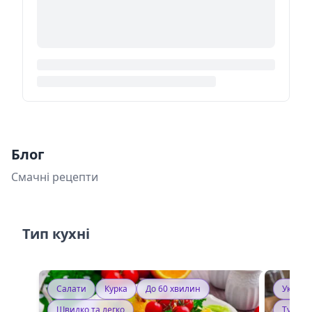
Блог
Смачні рецепти
Тип кухні
Салати
Курка
До 60 хвилин
Україн
Швидко та легко
Тушку