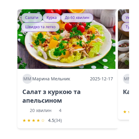
Салати
Курка
До 60 хвилин
Україн
Швидко та легко
Тушку
ММ
Марина Мельник
2025-12-17
ММ
Ма
Салат з куркою та
Каба
апельсином
60 
20 хвилин
4
★
★
★
★
★
★
★
☆
4.5
(34)