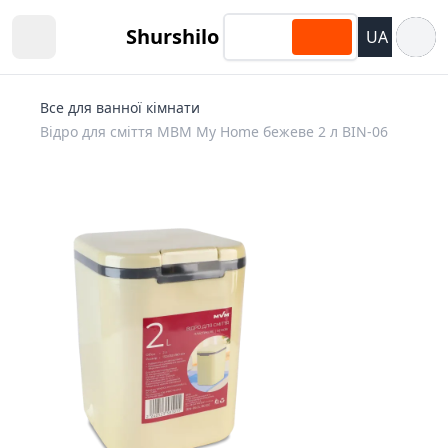
Відкри
Shurshilo
UA
Open sidebar
Все для ванної кімнати
Відро для сміття MBM My Home бежеве 2 л BIN-06