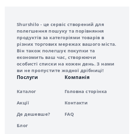
Інформація про Shurshilo та корисні посилання
Про сервіс Shurshilo
Shurshilo - це сервіс створений для
полегшення пошуку та порівняння
продуктів за категоріями товарів в
різних торгових мережах вашого міста.
Він також полегшує покупки та
економить ваш час, створюючи
особисті списки на кожен день. З нами
ви не пропустите жодної дрібниці!
Послуги
Компанія
Каталог
Головна сторінка
Акції
Контакти
Де дешевше?
FAQ
Блог