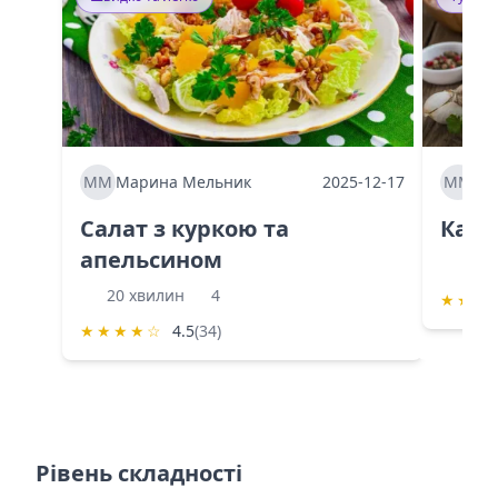
ММ
Марина Мельник
2025-12-17
ММ
Ма
Салат з куркою та
Каба
апельсином
60 
20 хвилин
4
★
★
★
★
★
★
★
☆
4.5
(34)
Рівень складності