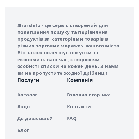
Інформація про Shurshilo та корисні посилання
Про сервіс Shurshilo
Shurshilo - це сервіс створений для
полегшення пошуку та порівняння
продуктів за категоріями товарів в
різних торгових мережах вашого міста.
Він також полегшує покупки та
економить ваш час, створюючи
особисті списки на кожен день. З нами
ви не пропустите жодної дрібниці!
Послуги
Компанія
Каталог
Головна сторінка
Акції
Контакти
Де дешевше?
FAQ
Блог