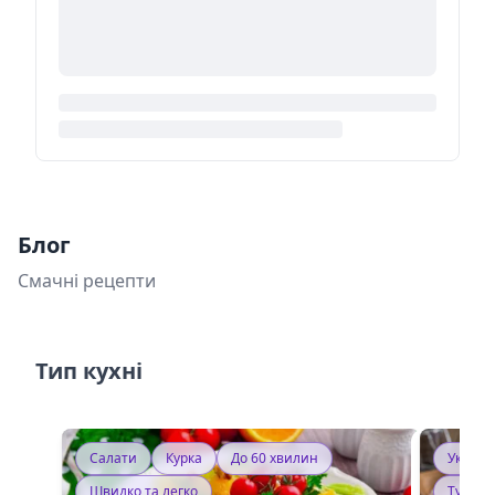
Блог
Смачні рецепти
Тип кухні
Салати
Курка
До 60 хвилин
Україн
Швидко та легко
Тушку