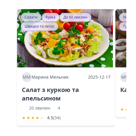
Салати
Курка
До 60 хвилин
Україн
Швидко та легко
Тушку
ММ
Марина Мельник
2025-12-17
ММ
Ма
Салат з куркою та
Каба
апельсином
60 
20 хвилин
4
★
★
★
★
★
★
★
☆
4.5
(34)