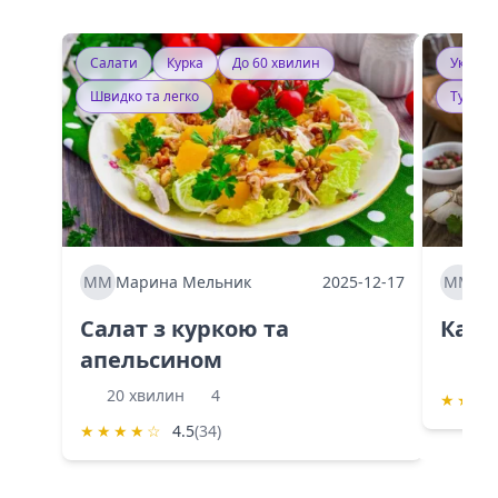
Салати
Курка
До 60 хвилин
Україн
Швидко та легко
Тушку
ММ
Марина Мельник
2025-12-17
ММ
Ма
Салат з куркою та
Каба
апельсином
60 
20 хвилин
4
★
★
★
★
★
★
★
☆
4.5
(34)