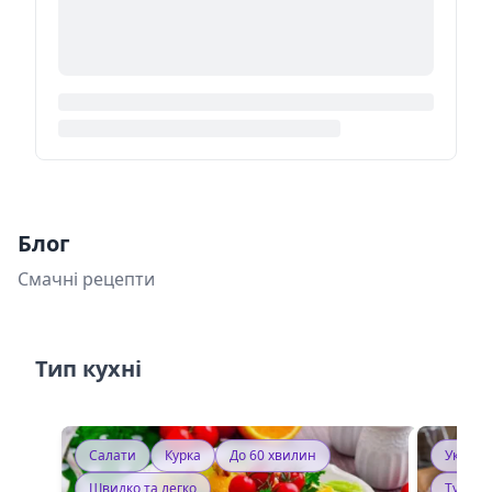
Блог
Смачні рецепти
Тип кухні
Салати
Курка
До 60 хвилин
Україн
Швидко та легко
Тушку