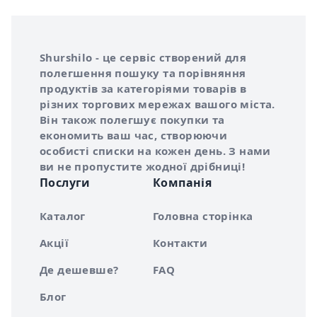
Інформація про Shurshilo та корисні посилання
Про сервіс Shurshilo
Shurshilo - це сервіс створений для
полегшення пошуку та порівняння
продуктів за категоріями товарів в
різних торгових мережах вашого міста.
Він також полегшує покупки та
економить ваш час, створюючи
особисті списки на кожен день. З нами
ви не пропустите жодної дрібниці!
Послуги
Компанія
Каталог
Головна сторінка
Акції
Контакти
Де дешевше?
FAQ
Блог