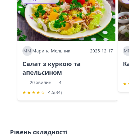
ММ
Марина Мельник
2025-12-17
ММ
Ма
Салат з куркою та
Каба
апельсином
60 
20 хвилин
4
★
★
★
★
★
★
★
☆
4.5
(34)
Рівень складності