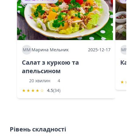
ММ
Марина Мельник
2025-12-17
ММ
Ма
Салат з куркою та
Каба
апельсином
60 
20 хвилин
4
★
★
★
★
★
★
★
☆
4.5
(34)
Рівень складності