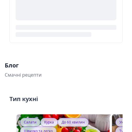
Блог
Смачні рецепти
Тип кухні
Салати
Курка
До 60 хвилин
Україн
Швидко та легко
Тушку