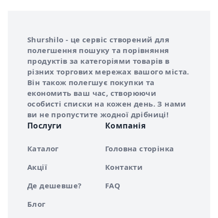
Інформація про Shurshilo та корисні посилання
Про сервіс Shurshilo
Shurshilo - це сервіс створений для
полегшення пошуку та порівняння
продуктів за категоріями товарів в
різних торгових мережах вашого міста.
Він також полегшує покупки та
економить ваш час, створюючи
особисті списки на кожен день. З нами
ви не пропустите жодної дрібниці!
Послуги
Компанія
Каталог
Головна сторінка
Акції
Контакти
Де дешевше?
FAQ
Блог