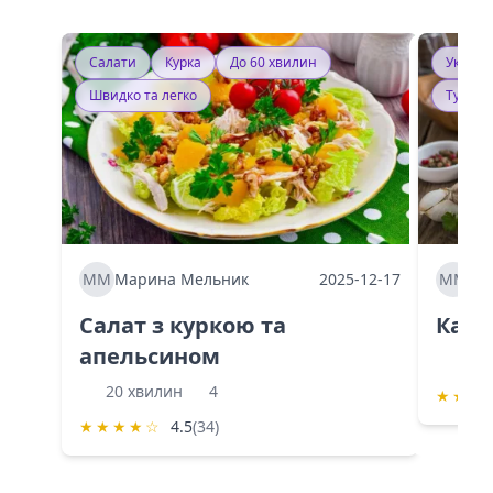
Салати
Курка
До 60 хвилин
Україн
Швидко та легко
Тушку
ММ
Марина Мельник
2025-12-17
ММ
Ма
Салат з куркою та
Каба
апельсином
60 
20 хвилин
4
★
★
★
★
★
★
★
☆
4.5
(34)