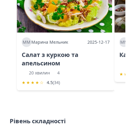
ММ
Марина Мельник
2025-12-17
ММ
Ма
Салат з куркою та
Каба
апельсином
60 
20 хвилин
4
★
★
★
★
★
★
★
☆
4.5
(34)
Рівень складності