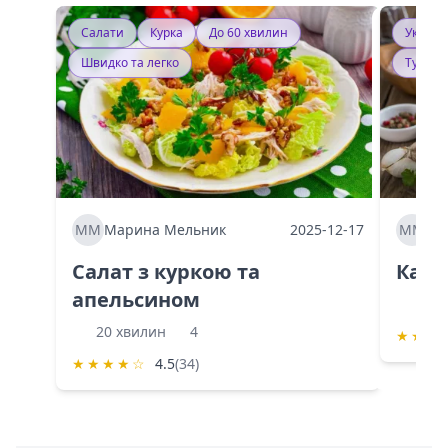
Салати
Курка
До 60 хвилин
Україн
Швидко та легко
Тушку
ММ
Марина Мельник
2025-12-17
ММ
Ма
Салат з куркою та
Каба
апельсином
60 
20 хвилин
4
★
★
★
★
★
★
★
☆
4.5
(34)