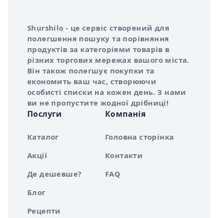
Інформація про Shurshilo та корисні посилання
Про сервіс Shurshilo
Shurshilo - це сервіс створений для
полегшення пошуку та порівняння
продуктів за категоріями товарів в
різних торгових мережах вашого міста.
Він також полегшує покупки та
економить ваш час, створюючи
особисті списки на кожен день. З нами
ви не пропустите жодної дрібниці!
Послуги
Компанія
Каталог
Головна сторінка
Акції
Контакти
Де дешевше?
FAQ
Блог
Рецепти