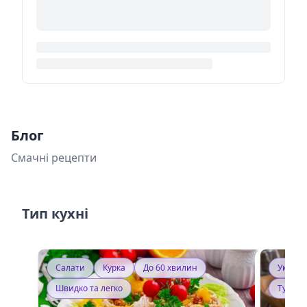
Блог
Смачні рецепти
Тип кухні
Салати
Курка
До 60 хвилин
Україн
Швидко та легко
Тушку