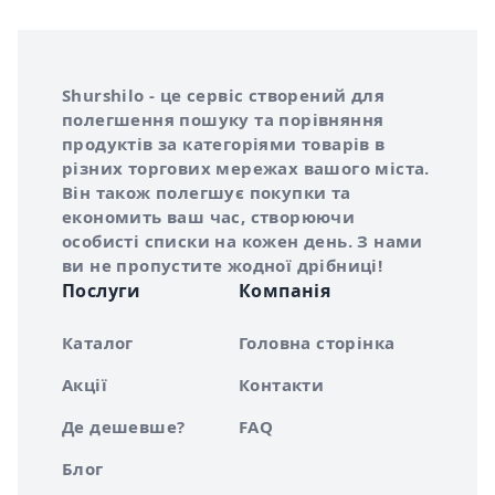
Інформація про Shurshilo та корисні посилання
Про сервіс Shurshilo
Shurshilo - це сервіс створений для
полегшення пошуку та порівняння
продуктів за категоріями товарів в
різних торгових мережах вашого міста.
Він також полегшує покупки та
економить ваш час, створюючи
особисті списки на кожен день. З нами
ви не пропустите жодної дрібниці!
Послуги
Компанія
Каталог
Головна сторінка
Акції
Контакти
Де дешевше?
FAQ
Блог