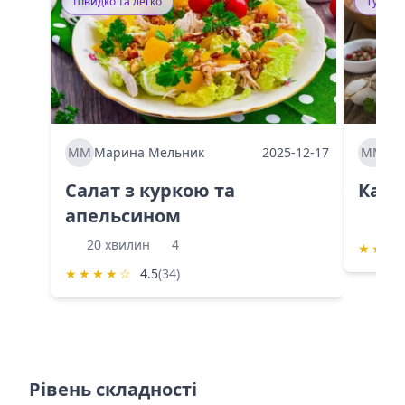
Швидко та легко
Тушку
ММ
Марина Мельник
2025-12-17
ММ
Ма
Салат з куркою та
Каба
апельсином
60 
20 хвилин
4
★
★
★
★
★
★
★
☆
4.5
(34)
Рівень складності