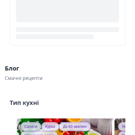
Блог
Смачні рецепти
Тип кухні
Салати
Курка
До 60 хвилин
Україн