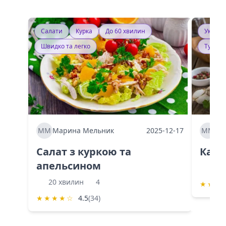
Салати
Курка
До 60 хвилин
Україн
Швидко та легко
Тушку
ММ
Марина Мельник
2025-12-17
ММ
Ма
Салат з куркою та
Каба
апельсином
60 
20 хвилин
4
★
★
★
★
★
★
★
☆
4.5
(34)