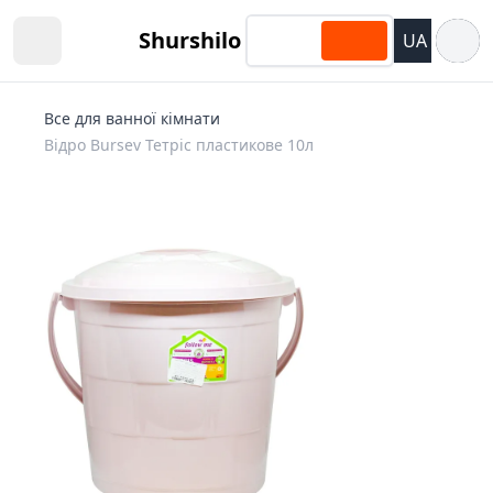
Відкри
Shurshilo
UA
Open sidebar
Все для ванної кімнати
Відро Bursev Тетріс пластикове 10л