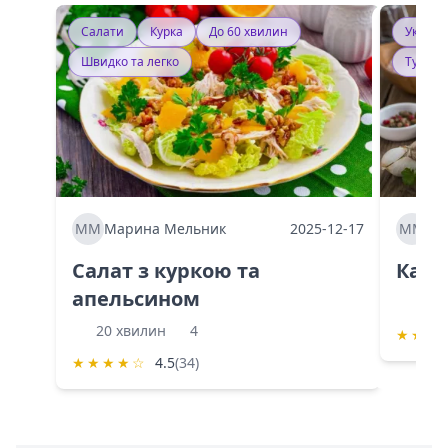
Салати
Курка
До 60 хвилин
Україн
Швидко та легко
Тушку
ММ
Марина Мельник
2025-12-17
ММ
Ма
Салат з куркою та
Каба
апельсином
60 
20 хвилин
4
★
★
★
★
★
★
★
☆
4.5
(34)