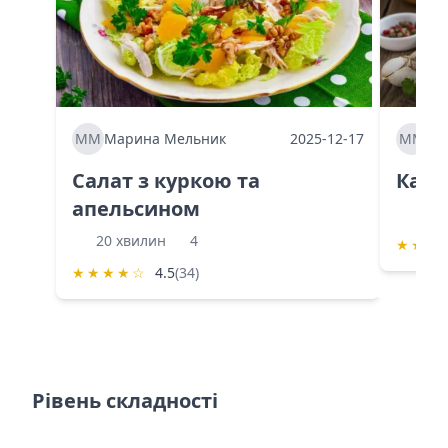
ММ
Марина Мельник
2025-12-17
ММ
Ма
Салат з куркою та
Каба
апельсином
60 
20 хвилин
4
★
★
★
★
★
★
★
☆
4.5
(34)
Рівень складності