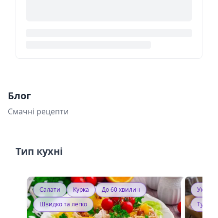
Блог
Смачні рецепти
Тип кухні
Салати
Курка
До 60 хвилин
Україн
Швидко та легко
Тушку