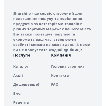
Інформація про Shurshilo та корисні посилання
Про сервіс Shurshilo
Shurshilo - це сервіс створений для
полегшення пошуку та порівняння
продуктів за категоріями товарів в
різних торгових мережах вашого міста.
Він також полегшує покупки та
економить ваш час, створюючи
особисті списки на кожен день. З нами
ви не пропустите жодної дрібниці!
Послуги
Компанія
Каталог
Головна сторінка
Акції
Контакти
Де дешевше?
FAQ
Блог
Рецепти