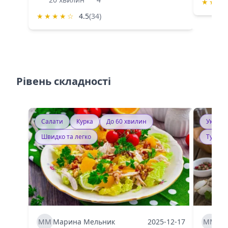
★
★
★
★
★
★
★
☆
4.5
(34)
Рівень складності
Салати
Курка
До 60 хвилин
Україн
Швидко та легко
Тушку
ММ
Марина Мельник
2025-12-17
ММ
Ма