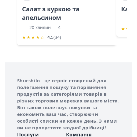
Салат з куркою та
Каба
апельсином
60 
20 хвилин
4
★
★
★
★
★
★
★
☆
4.5
(34)
Інформація про Shurshilo та корисні посилання
Про сервіс Shurshilo
Shurshilo - це сервіс створений для
полегшення пошуку та порівняння
продуктів за категоріями товарів в
різних торгових мережах вашого міста.
Він також полегшує покупки та
економить ваш час, створюючи
особисті списки на кожен день. З нами
ви не пропустите жодної дрібниці!
Послуги
Компанія