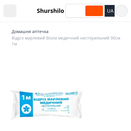
Відкри
Shurshilo
UA
Open sidebar
Домашня аптечка
Відріз марлевий Віола медичний нестерильний 90cм
1м