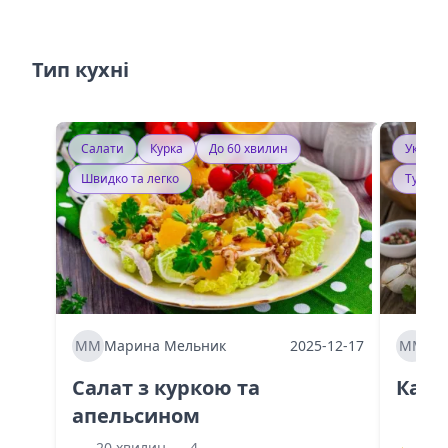
Тип кухні
Салати
Курка
До 60 хвилин
Україн
Швидко та легко
Тушку
ММ
Марина Мельник
2025-12-17
ММ
Ма
Салат з куркою та
Каба
апельсином
60 
20 хвилин
4