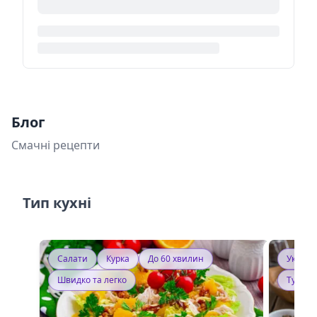
Блог
Смачні рецепти
Тип кухні
Салати
Курка
До 60 хвилин
Україн
Швидко та легко
Тушку