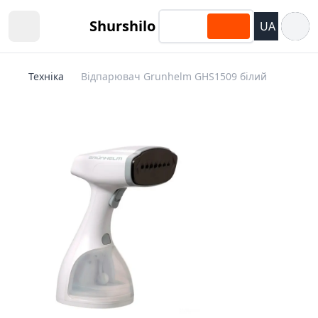
Відкри
Shurshilo
UA
Open sidebar
Техніка
Відпарювач Grunhelm GHS1509 білий