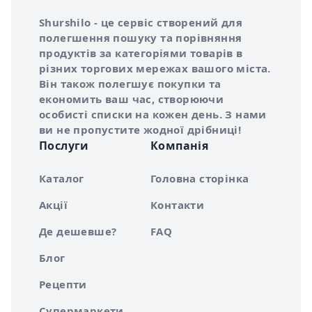
Інформація про Shurshilo та корисні посилання
Про сервіс Shurshilo
Shurshilo - це сервіс створений для
полегшення пошуку та порівняння
продуктів за категоріями товарів в
різних торгових мережах вашого міста.
Він також полегшує покупки та
економить ваш час, створюючи
особисті списки на кожен день. З нами
ви не пропустите жодної дрібниці!
Послуги
Компанія
Каталог
Головна сторінка
Акції
Контакти
Де дешевше?
FAQ
Блог
Рецепти
Супермаркети