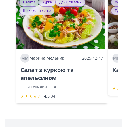
Салати
Курка
До 60 хвилин
Україн
Швидко та легко
Тушку
ММ
Марина Мельник
2025-12-17
ММ
Ма
Салат з куркою та
Каба
апельсином
60 
20 хвилин
4
★
★
★
★
★
★
★
☆
4.5
(34)