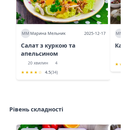
ММ
Марина Мельник
2025-12-17
ММ
Ма
Салат з куркою та
Каба
апельсином
60 
20 хвилин
4
★
★
★
★
★
★
★
☆
4.5
(34)
Рівень складності