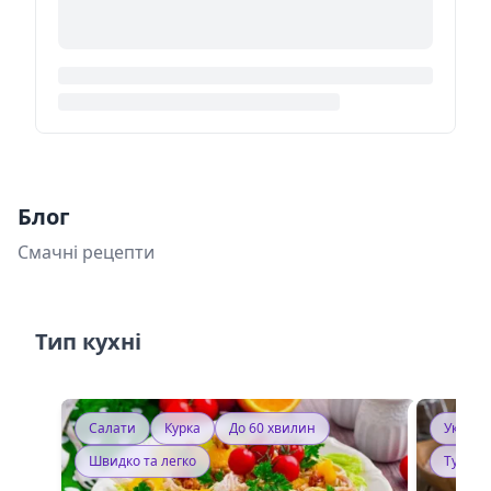
Блог
Смачні рецепти
Тип кухні
Салати
Курка
До 60 хвилин
Україн
Швидко та легко
Тушку