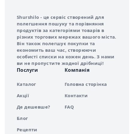
Інформація про Shurshilo та корисні посилання
Про сервіс Shurshilo
Shurshilo - це сервіс створений для
полегшення пошуку та порівняння
продуктів за категоріями товарів в
різних торгових мережах вашого міста.
Він також полегшує покупки та
економить ваш час, створюючи
особисті списки на кожен день. З нами
ви не пропустите жодної дрібниці!
Послуги
Компанія
Каталог
Головна сторінка
Акції
Контакти
Де дешевше?
FAQ
Блог
Рецепти