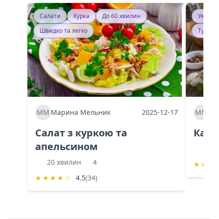
Салати
Курка
До 60 хвилин
Україн
Швидко та легко
Тушку
ММ
Марина Мельник
2025-12-17
ММ
Ма
Салат з куркою та
Каба
апельсином
60 
20 хвилин
4
★
★
★
★
★
★
★
☆
4.5
(34)