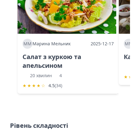
ММ
Марина Мельник
2025-12-17
ММ
Ма
Салат з куркою та
Каба
апельсином
60 
20 хвилин
4
★
★
★
★
★
★
★
☆
4.5
(34)
Рівень складності