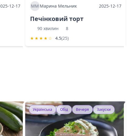
2025-12-17
ММ
Марина Мельник
2025-12-17
М
Печінковий торт
К
90 хвилин
8
★
★
★
★
☆
4.5
(25)
★
Українська
Обід
Вечеря
Закуски
У