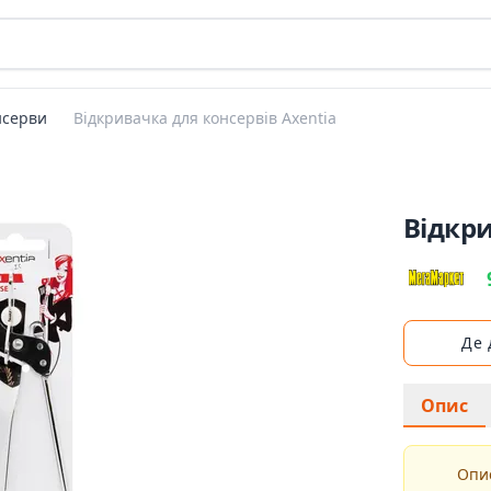
нсерви
Відкривачка для консервів Axentia
Відкри
Де
Опис
Опис