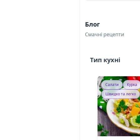
Блог
Смачні рецепти
Тип кухні
Салати
Курка
Швидко та легко