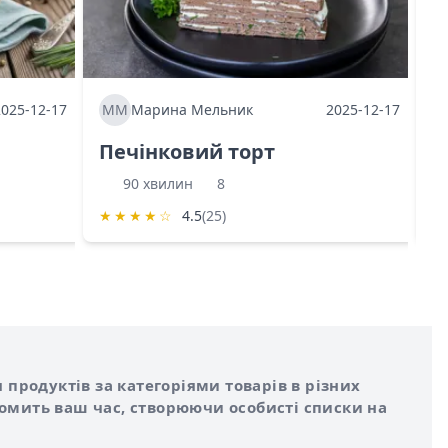
2025-12-17
ММ
Марина Мельник
2025-12-17
М
Печінковий торт
К
90 хвилин
8
★
★
★
★
☆
4.5
(25)
★
 продуктів за категоріями товарів в різних
номить ваш час, створюючи особисті списки на