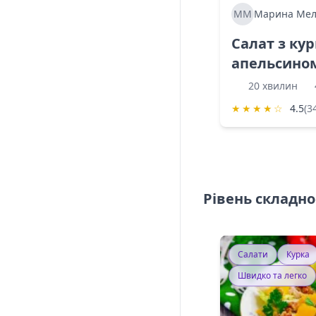
ММ
Марина Мел
Салат з ку
апельсино
20 хвилин
★
★
★
★
☆
4.5
(3
Рівень складно
Салати
Курка
Швидко та легко