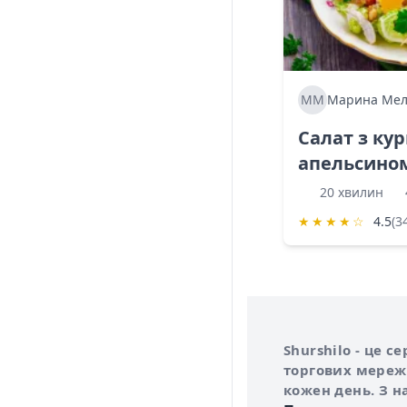
ММ
Марина Мел
Салат з ку
апельсино
20 хвилин
★
★
★
★
☆
4.5
(3
Інформація про 
Про сервіс Shurs
Shurshilo - це 
торгових мережа
кожен день. З н