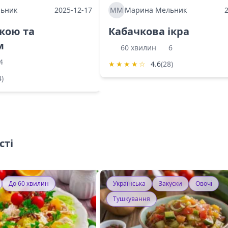
ьник
2025-12-17
ММ
Марина Мельник
ркою та
Кабачкова ікра
м
60 хвилин
6
4
★
★
★
★
☆
4.6
(28)
4)
сті
До 60 хвилин
Українська
Закуски
Овочі
Тушкування