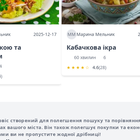
ьник
2025-12-17
ММ
Марина Мельник
ркою та
Кабачкова ікра
м
60 хвилин
6
4
★
★
★
★
☆
4.6
(28)
4)
Shurshilo та корисні посилання
hilo
сервіс створений для полегшення пошуку та порівняння
х вашого міста. Він також полегшує покупки та еко
ами ви не пропустите жодної дрібниці!