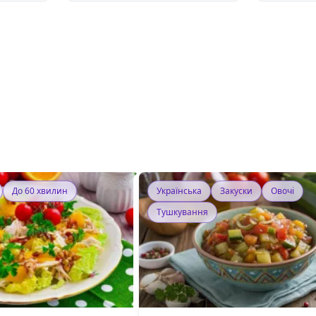
До 60 хвилин
Українська
Закуски
Овочі
Тушкування