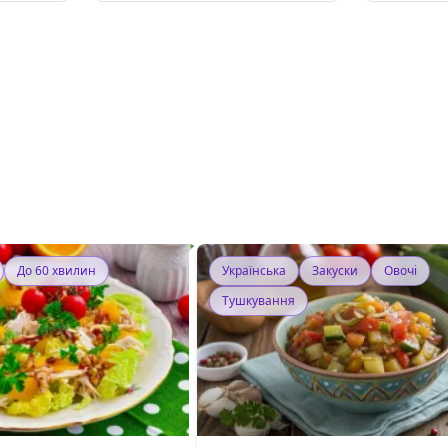
До 60 хвилин
Українська
Закуски
Овочі
Тушкування