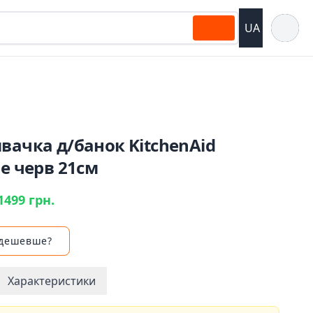
Відкрит
UA
вачка д/банок KitchenAid
ne черв 21см
1499 грн.
 дешевше?
Характеристики