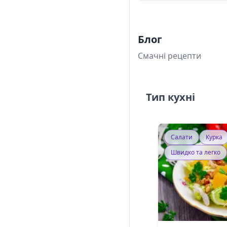
Блог
Смачні рецепти
Тип кухні
Салати
Курка
Швидко та легко