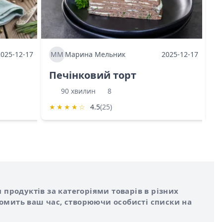
2025-12-17
ММ
Марина Мельник
2025-12-17
М
Печінковий торт
К
90 хвилин
8
★
★
★
★
☆
4.5
(25)
★
 продуктів за категоріями товарів в різних
номить ваш час, створюючи особисті списки на