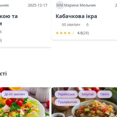
ьник
2025-12-17
ММ
Марина Мельник
ркою та
Кабачкова ікра
м
60 хвилин
6
4
★
★
★
★
☆
4.6
(28)
4)
сті
До 60 хвилин
Українська
Закуски
Овочі
Тушкування