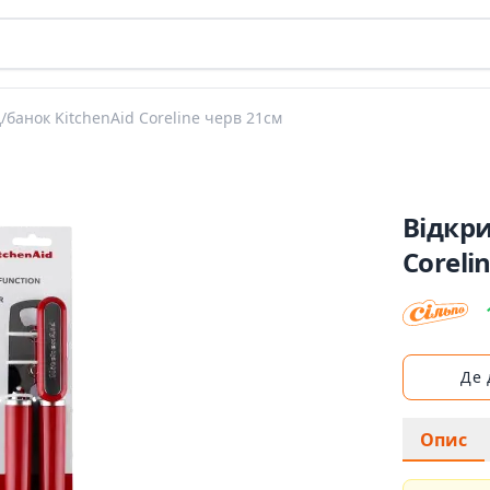
/банок KitchenAid Coreline черв 21см
Відкри
Coreli
Де
Опис