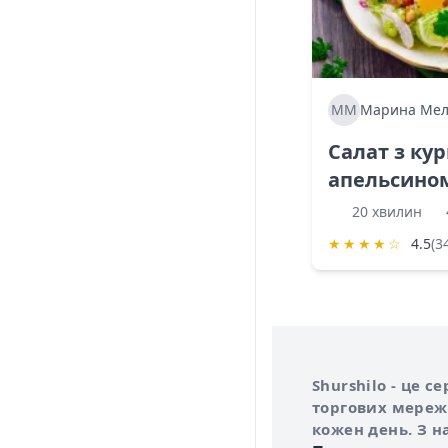
ММ
Марина Мел
Салат з ку
апельсино
20 хвилин
★
★
★
★
☆
4.5
(3
Інформація про 
Про сервіс Shurs
Shurshilo - це 
торгових мережа
кожен день. З н