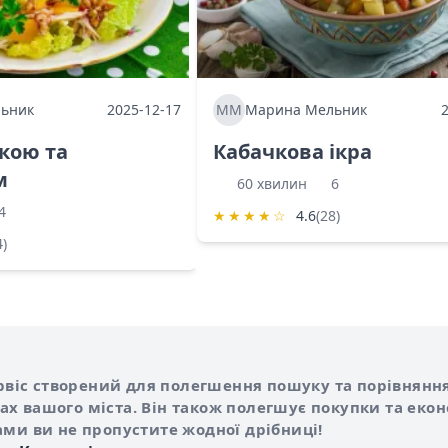
ьник
2025-12-17
ММ
Марина Мельник
ркою та
Кабачкова ікра
м
60 хвилин
6
4
★
★
★
★
☆
4.6
(28)
4)
Shurshilo та корисні посилання
hilo
сервіс створений для полегшення пошуку та порівняння
х вашого міста. Він також полегшує покупки та еко
ами ви не пропустите жодної дрібниці!