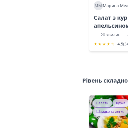
ММ
Марина Мел
Салат з ку
апельсино
20 хвилин
★
★
★
★
☆
4.5
(3
Рівень складно
Салати
Курка
Швидко та легко