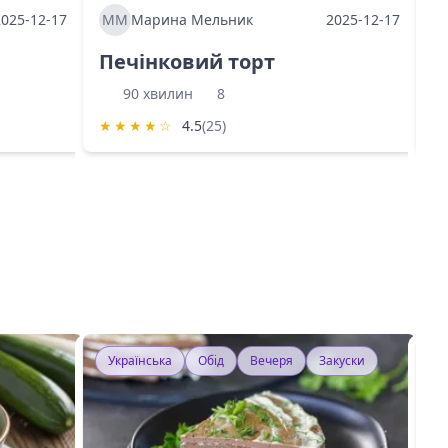
2025-12-17
ММ
Марина Мельник
2025-12-17
М
Печінковий торт
К
90 хвилин
8
★
★
★
★
☆
4.5
(25)
★
Українська
Обід
Вечеря
Закуски
У