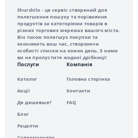
Інформація про Shurshilo та корисні посилання
Про сервіс Shurshilo
Shurshilo - це сервіс створений для
полегшення пошуку та порівняння
продуктів за категоріями товарів в
різних торгових мережах вашого міста.
Він також полегшує покупки та
економить ваш час, створюючи
особисті списки на кожен день. З нами
ви не пропустите жодної дрібниці!
Послуги
Компанія
Каталог
Головна сторінка
Акції
Контакти
Де дешевше?
FAQ
Блог
Рецепти
Супермаркети