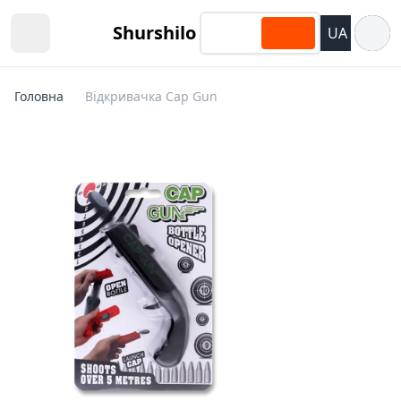
Відкри
Shurshilo
UA
Open sidebar
Головна
Відкривачка Cap Gun