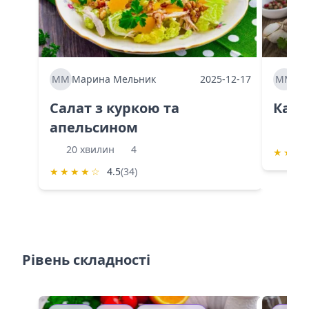
ММ
Марина Мельник
2025-12-17
ММ
Ма
Салат з куркою та
Каба
апельсином
60 
20 хвилин
4
★
★
★
★
★
★
★
☆
4.5
(34)
Рівень складності