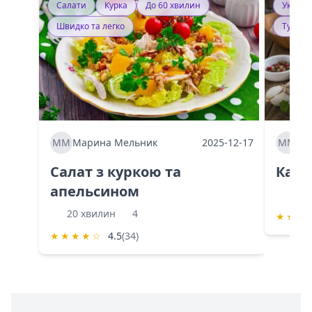
Салати
Курка
До 60 хвилин
Україн
Швидко та легко
Тушку
ММ
Марина Мельник
2025-12-17
ММ
Ма
Салат з куркою та
Каба
апельсином
60 
20 хвилин
4
★
★
★
★
★
★
★
☆
4.5
(34)