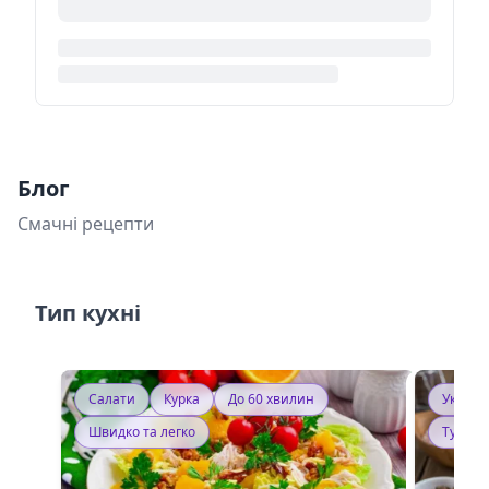
Блог
Смачні рецепти
Тип кухні
Салати
Курка
До 60 хвилин
Україн
Швидко та легко
Тушку