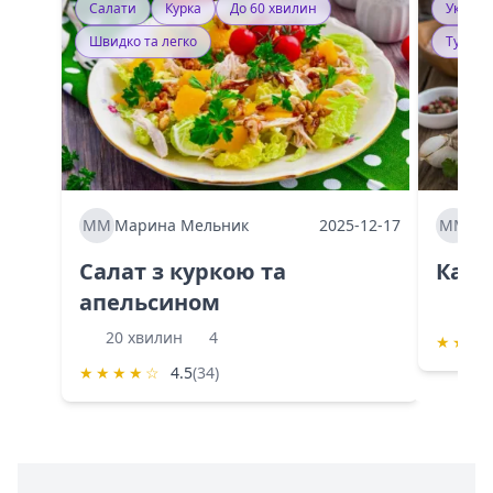
Салати
Курка
До 60 хвилин
Україн
Швидко та легко
Тушку
ММ
Марина Мельник
2025-12-17
ММ
Ма
Салат з куркою та
Каба
апельсином
60 
20 хвилин
4
★
★
★
★
★
★
★
☆
4.5
(34)