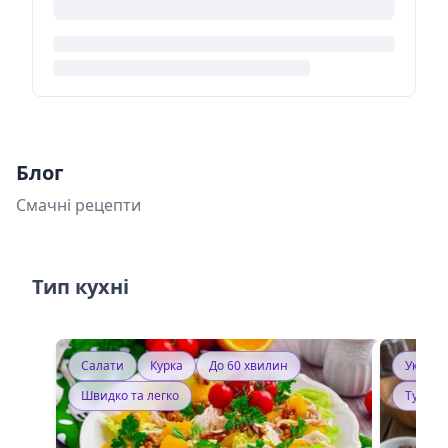
Блог
Смачні рецепти
Тип кухні
Салати
Курка
До 60 хвилин
Україн
Швидко та легко
Тушку