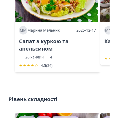
ММ
Марина Мельник
2025-12-17
ММ
Ма
Салат з куркою та
Каба
апельсином
60 
20 хвилин
4
★
★
★
★
★
★
★
☆
4.5
(34)
Рівень складності