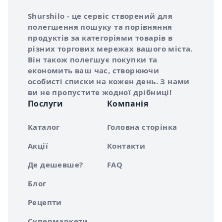
Інформація про Shurshilo та корисні посилання
Про сервіс Shurshilo
Shurshilo - це сервіс створений для
полегшення пошуку та порівняння
продуктів за категоріями товарів в
різних торгових мережах вашого міста.
Він також полегшує покупки та
економить ваш час, створюючи
особисті списки на кожен день. З нами
ви не пропустите жодної дрібниці!
Послуги
Компанія
Каталог
Головна сторінка
Акції
Контакти
Де дешевше?
FAQ
Блог
Рецепти
Супермаркети